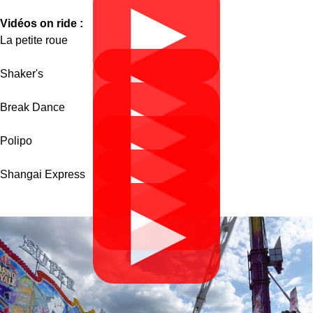
▶
Vidéos on ride :
La petite roue
▶
Shaker's
▶
Break Dance
▶
Polipo
▶
Shangai Express
▶