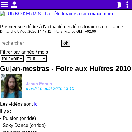
menu
person
more_vert
brightness_2
Premier site dédié à l'actualité des fêtes foraines en France
Dimanche 9 Août 2026 14:47:11 - Paris, France GMT +02:00
Filtrer par année / mois
Gujan-mestras - Foire aux Huîtres 2010
Jesus Forain
mardi 10 août 2010 13:10
Les vidéos sont
ici
.
Il y a:
- Pulsion (onride)
- Sexy Dance (onride)