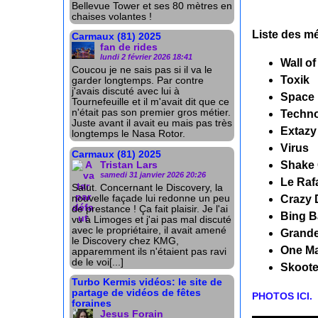
Bellevue Tower et ses 80 mètres en
chaises volantes !
Liste des mé
Carmaux (81) 2025
fan de rides
lundi 2 février 2026 18:41
Wall o
Coucou je ne sais pas si il va le
Toxik
garder longtemps. Par contre
j'avais discuté avec lui à
Space 
Tournefeuille et il m'avait dit que ce
n'était pas son premier gros métier.
Techn
Juste avant il avait eu mais pas très
Extazy
longtemps le Nasa Rotor.
Virus
Carmaux (81) 2025
Shake 
Tristan Lars
samedi 31 janvier 2026 20:26
Le Raf
Salut. Concernant le Discovery, la
nouvelle façade lui redonne un peu
Crazy 
de prestance ! Ça fait plaisir. Je l'ai
Bing 
vu à Limoges et j'ai pas mal discuté
avec le propriétaire, il avait amené
Grande
le Discovery chez KMG,
One M
apparemment ils n'étaient pas ravi
de le voi[...]
Skoote
Turbo Kermis vidéos: le site de
partage de vidéos de fêtes
PHOTOS ICI.
foraines
Jesus Forain