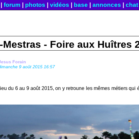
|
forum
|
photos
|
vidéos
|
base
|
annonces
|
chat
-Mestras - Foire aux Huîtres 
Jesus Forain
dimanche 9 août 2015 16:57
 lieu du 6 au 9 août 2015, on y retroune les mêmes métiers qui