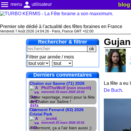
menu
person
blog
menu
utilisateur
Premier site dédié à l'actualité des fêtes foraines en France
Vendredi 7 Août 2026 14:04:27 - Paris, France GMT +02:00
Gujan
Rechercher & filtrer
Filtrer par année / mois
Derniers commentaires
La fête a eu
Chalon sur Saone (71) 2026
PhilTheWolf (non inscrit)
De Buch
.
mercredi 25 mars 2026 10:52
Super reportage, merci pour la fête
de Chalon sur Saône !
Clermont Ferrand (63) 2026
Cristal Park
__invité__
mercredi 25 mars 2026 10:51
A Clermont, ça a l'air bien aussi ;)