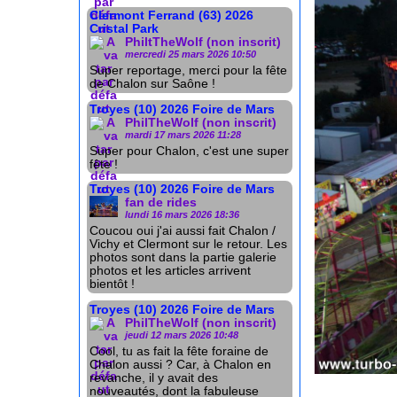
Clermont Ferrand (63) 2026
Cristal Park
PhiltTheWolf (non inscrit)
mercredi 25 mars 2026 10:50
Super reportage, merci pour la fête
de Chalon sur Saône !
Troyes (10) 2026 Foire de Mars
PhilTheWolf (non inscrit)
mardi 17 mars 2026 11:28
Super pour Chalon, c'est une super
fête !
Troyes (10) 2026 Foire de Mars
fan de rides
lundi 16 mars 2026 18:36
Coucou oui j'ai aussi fait Chalon /
Vichy et Clermont sur le retour. Les
photos sont dans la partie galerie
photos et les articles arrivent
bientôt !
Troyes (10) 2026 Foire de Mars
PhilTheWolf (non inscrit)
jeudi 12 mars 2026 10:48
Cool, tu as fait la fête foraine de
Chalon aussi ? Car, à Chalon en
revanche, il y avait des
nouveautés, dont la fabuleuse