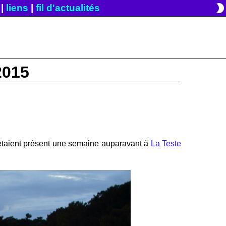
brightness_2
|
liens
|
fil d'actualités
2015
 étaient présent une semaine auparavant à
La Teste