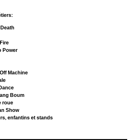
tiers:
f Death
Fire
o Power
Off Machine
ale
Dance
Bang Boum
 roue
an Show
rs, enfantins et stands