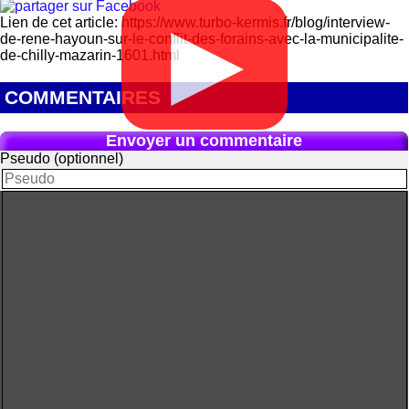
Lien de cet article: https://www.turbo-kermis.fr/blog/interview-
▶
de-rene-hayoun-sur-le-conflit-des-forains-avec-la-municipalite-
de-chilly-mazarin-1601.html
COMMENTAIRES
Envoyer un commentaire
Pseudo (optionnel)