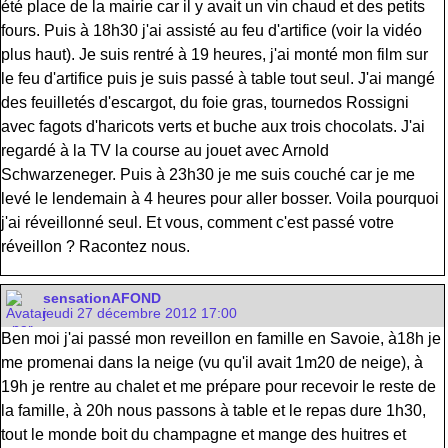
été place de la mairie car il y avait un vin chaud et des petits
fours. Puis à 18h30 j'ai assisté au feu d'artifice (voir la vidéo
plus haut). Je suis rentré à 19 heures, j'ai monté mon film sur
le feu d'artifice puis je suis passé à table tout seul. J'ai mangé
des feuilletés d'escargot, du foie gras, tournedos Rossigni
avec fagots d'haricots verts et buche aux trois chocolats. J'ai
regardé à la TV la course au jouet avec Arnold
Schwarzeneger. Puis à 23h30 je me suis couché car je me
levé le lendemain à 4 heures pour aller bosser. Voila pourquoi
j'ai réveillonné seul. Et vous, comment c'est passé votre
réveillon ? Racontez nous.
sensationAFOND
jeudi 27 décembre 2012 17:00
Ben moi j'ai passé mon reveillon en famille en Savoie, à18h je
me promenai dans la neige (vu qu'il avait 1m20 de neige), à
19h je rentre au chalet et me prépare pour recevoir le reste de
la famille, à 20h nous passons à table et le repas dure 1h30,
tout le monde boit du champagne et mange des huitres et