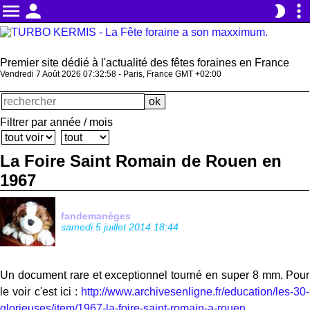
menu
person
more_vert
brightness_2
Premier site dédié à l'actualité des fêtes foraines en France
Vendredi 7 Août 2026 07:32:58 - Paris, France GMT +02:00
Filtrer par année / mois
La Foire Saint Romain de Rouen en
1967
fandemanèges
samedi 5 juillet 2014 18:44
Un document rare et exceptionnel tourné en super 8 mm. Pour
le voir c'est ici :
http://www.archivesenligne.fr/education/les-30-
glorieuses/item/1967-la-foire-saint-romain-a-rouen