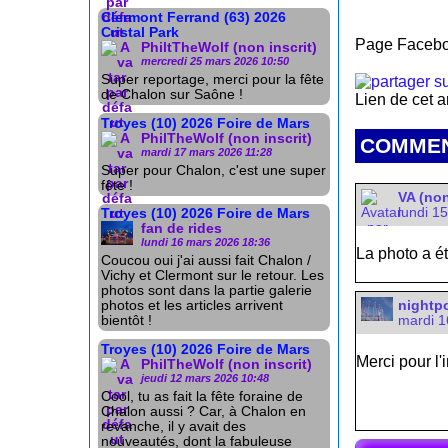
Clermont Ferrand (63) 2026
Cristal Park
Page Facebo
PhiltTheWolf (non inscrit)
mercredi 25 mars 2026 10:50
Super reportage, merci pour la fête
de Chalon sur Saône !
Lien de cet a
Troyes (10) 2026 Foire de Mars
PhilTheWolf (non inscrit)
COMMEN
mardi 17 mars 2026 11:28
Super pour Chalon, c'est une super
fête !
VA (non
lundi 1
Troyes (10) 2026 Foire de Mars
fan de rides
lundi 16 mars 2026 18:36
La photo a é
Coucou oui j'ai aussi fait Chalon /
Vichy et Clermont sur le retour. Les
photos sont dans la partie galerie
nightp
photos et les articles arrivent
mardi 1
bientôt !
Troyes (10) 2026 Foire de Mars
Merci pour l'i
PhilTheWolf (non inscrit)
jeudi 12 mars 2026 10:48
Cool, tu as fait la fête foraine de
Chalon aussi ? Car, à Chalon en
revanche, il y avait des
nouveautés, dont la fabuleuse