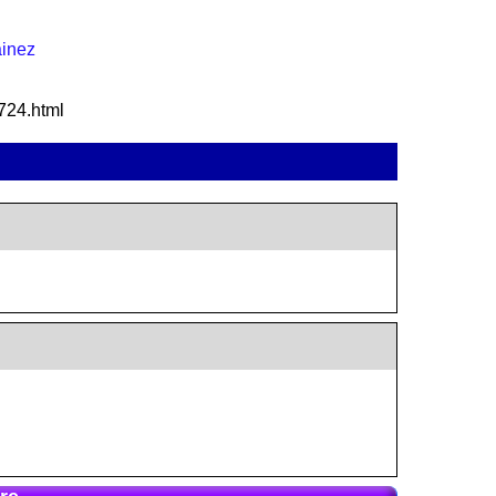
ainez
-724.html