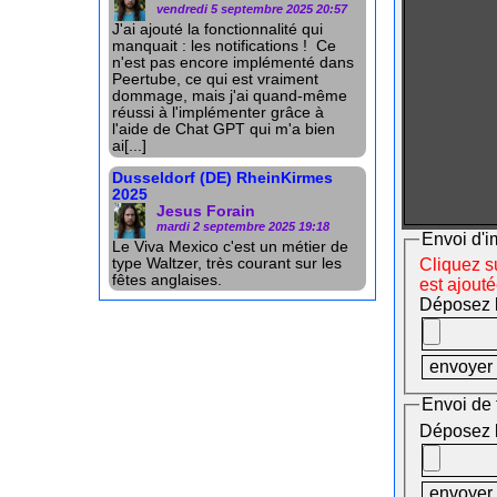
vendredi 5 septembre 2025 20:57
J'ai ajouté la fonctionnalité qui
manquait : les notifications ! Ce
n'est pas encore implémenté dans
Peertube, ce qui est vraiment
dommage, mais j'ai quand-même
réussi à l'implémenter grâce à
l'aide de Chat GPT qui m'a bien
ai[...]
Dusseldorf (DE) RheinKirmes
2025
Jesus Forain
mardi 2 septembre 2025 19:18
Envoi d'i
Le Viva Mexico c'est un métier de
type Waltzer, très courant sur les
Cliquez su
fêtes anglaises.
est ajout
Déposez le
Envoi de 
Déposez le