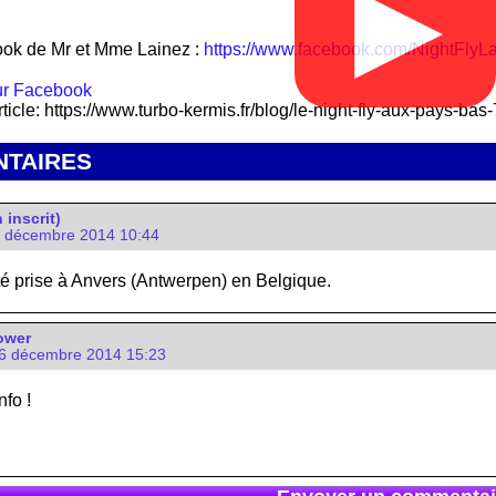
▶
ok de Mr et Mme Lainez :
https://www.facebook.com/NightFlyL
rticle: https://www.turbo-kermis.fr/blog/le-night-fly-aux-pays-bas
TAIRES
 inscrit)
5 décembre 2014 10:44
té prise à Anvers (Antwerpen) en Belgique.
ower
6 décembre 2014 15:23
nfo !