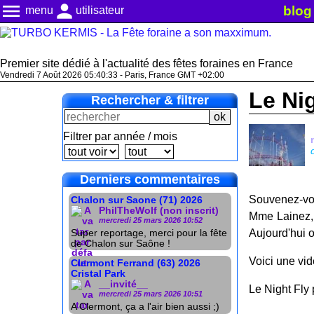
menu
person
blog
menu
utilisateur
Premier site dédié à l'actualité des fêtes foraines en France
Vendredi 7 Août 2026 05:40:33 - Paris, France GMT +02:00
Le Ni
Rechercher & filtrer
Filtrer par année / mois
Derniers commentaires
Souvenez-vou
Chalon sur Saone (71) 2026
PhilTheWolf (non inscrit)
Mme Lainez, 
mercredi 25 mars 2026 10:52
Aujourd'hui 
Super reportage, merci pour la fête
de Chalon sur Saône !
Voici une vi
Clermont Ferrand (63) 2026
Cristal Park
__invité__
Le Night Fly 
mercredi 25 mars 2026 10:51
A Clermont, ça a l'air bien aussi ;)