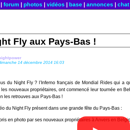
|
forum
|
photos
|
vidéos
|
base
|
annonces
|
chat
ght Fly aux Pays-Bas !
nightpower
dimanche 14 décembre 2014 16:03
s du Night Fly ? l'Inferno français de Mondial Rides qui a q
les nouveaux propriétaires, ont commencé leur tournée en Belg
on les retrouves aux Pays-Bas !
déo du Night Fly présent dans une grande fête du Pays-Bas :
pris en photo par ses nouveaux propriétaires à Anvers en Belgiq