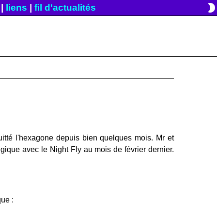
brightness_2
|
liens
|
fil d'actualités
uitté l'hexagone depuis bien quelques mois. Mr et
ique avec le Night Fly au mois de février dernier.
ue :