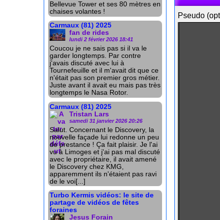
Bellevue Tower et ses 80 mètres en
chaises volantes !
Pseudo (opt
Carmaux (81) 2025
fan de rides
lundi 2 février 2026 18:41
Coucou je ne sais pas si il va le
garder longtemps. Par contre
j'avais discuté avec lui à
Tournefeuille et il m'avait dit que ce
n'était pas son premier gros métier.
Juste avant il avait eu mais pas très
longtemps le Nasa Rotor.
Carmaux (81) 2025
Tristan Lars
samedi 31 janvier 2026 20:26
Salut. Concernant le Discovery, la
nouvelle façade lui redonne un peu
de prestance ! Ça fait plaisir. Je l'ai
vu à Limoges et j'ai pas mal discuté
avec le propriétaire, il avait amené
le Discovery chez KMG,
apparemment ils n'étaient pas ravi
de le voi[...]
Turbo Kermis vidéos: le site de
partage de vidéos de fêtes
foraines
Jesus Forain