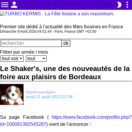
menu
person
more_vert
brightness_2
Premier site dédié à l'actualité des fêtes foraines en France
Dimanche 9 Août 2026 04:51:45 - Paris, France GMT +02:00
Filtrer par année / mois
Le Shaker's, une des nouveautés de la
foire aux plaisirs de Bordeaux
fandemanèges
lundi 21 août 2023 22:38
Sa page Facebook (
https://www.facebook.com/profile.php?
id=100091392545287
) vient de l'annoncer :