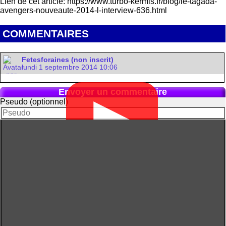
Lien de cet article: https://www.turbo-kermis.fr/blog/le-tagada-
avengers-nouveaute-2014-l-interview-636.html
COMMENTAIRES
Fetesforaines (non inscrit)
lundi 1 septembre 2014 10:06
Envoyer un commentaire
▶
Pseudo (optionnel)