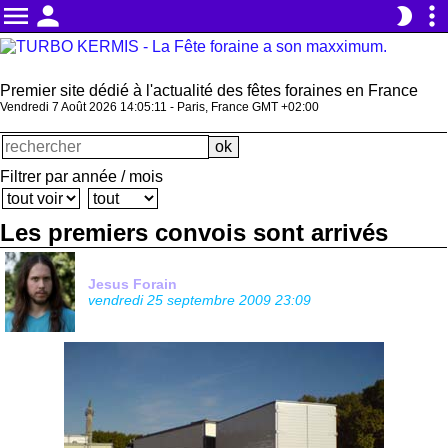
menu
person
more_vert
brightness_2
Premier site dédié à l'actualité des fêtes foraines en France
Vendredi 7 Août 2026 14:05:11 - Paris, France GMT +02:00
Filtrer par année / mois
Les premiers convois sont arrivés
Jesus Forain
vendredi 25 septembre 2009 23:09