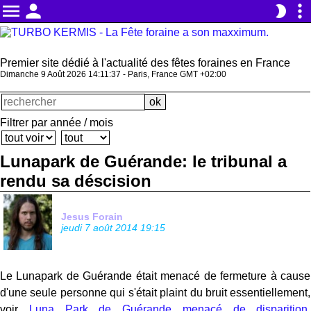
menu
person
more_vert
brightness_2
Premier site dédié à l'actualité des fêtes foraines en France
Dimanche 9 Août 2026 14:11:37 - Paris, France GMT +02:00
Filtrer par année / mois
Lunapark de Guérande: le tribunal a
rendu sa déscision
Jesus Forain
jeudi 7 août 2014 19:15
Le Lunapark de Guérande était menacé de fermeture à cause
d'une seule personne qui s'était plaint du bruit essentiellement,
voir
Luna Park de Guérande menacé de disparition
.