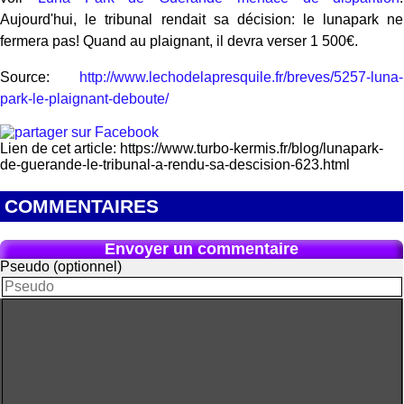
Aujourd'hui, le tribunal rendait sa décision: le lunapark ne
fermera pas! Quand au plaignant, il devra verser 1 500€.
Source:
http://www.lechodelapresquile.fr/breves/5257-luna-
park-le-plaignant-deboute/
Lien de cet article: https://www.turbo-kermis.fr/blog/lunapark-
de-guerande-le-tribunal-a-rendu-sa-descision-623.html
COMMENTAIRES
Envoyer un commentaire
Pseudo (optionnel)