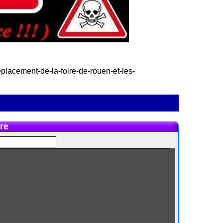
deplacement-de-la-foire-de-rouen-et-les-
re