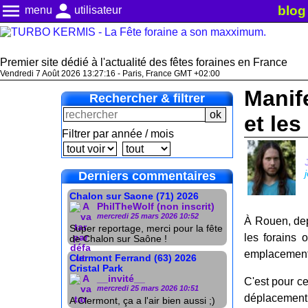
menu
person
blog
menu
utilisateur
Premier site dédié à l'actualité des fêtes foraines en France
Vendredi 7 Août 2026 13:27:18 - Paris, France GMT +02:00
Manif
Rechercher & filtrer
et les
Filtrer par année / mois
Derniers commentaires
Chalon sur Saone (71) 2026
PhilTheWolf (non inscrit)
mercredi 25 mars 2026 10:52
À Rouen, dep
Super reportage, merci pour la fête
les forains 
de Chalon sur Saône !
emplacement é
Clermont Ferrand (63) 2026
Cristal Park
__invité__
C'est pour ce
mercredi 25 mars 2026 10:51
déplacement d
A Clermont, ça a l'air bien aussi ;)