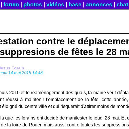
|
forum
|
photos
|
vidéos
|
base
|
annonces
|
chat
estation contre le déplacemen
 suppresions de fêtes le 28 m
Jesus Forain
jeudi 14 mai 2015 14:48
uis 2010 et le réaménagement des quais, la mairie veut déplace
ont réussi à maintenir l'emplacement de la fête, cette année
loigné du centre ville et qui risquerait d'attirer moins de mon
la que les forains ont décidé de manifester le jeudi 28 mai. Et
e la foire de Rouen mais aussi contre toutes les suppressions 