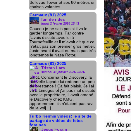
Bellevue Tower et ses 80 mètres en
chaises volantes !
Carmaux (81) 2025
fan de rides
lundi 2 février 2026 18:41
Coucou je ne sais pas si il va le
garder longtemps. Par contre
j'avais discuté avec lui à
Tournefeuille et il m'avait dit que ce
n'était pas son premier gros métier.
Juste avant il avait eu mais pas très
longtemps le Nasa Rotor.
Carmaux (81) 2025
Tristan Lars
samedi 31 janvier 2026 20:26
Salut. Concernant le Discovery, la
nouvelle façade lui redonne un peu
de prestance ! Ça fait plaisir. Je l'ai
vu à Limoges et j'ai pas mal discuté
avec le propriétaire, il avait amené
le Discovery chez KMG,
apparemment ils n'étaient pas ravi
de le voi[...]
Turbo Kermis vidéos: le site de
partage de vidéos de fêtes
foraines
Jesus Forain