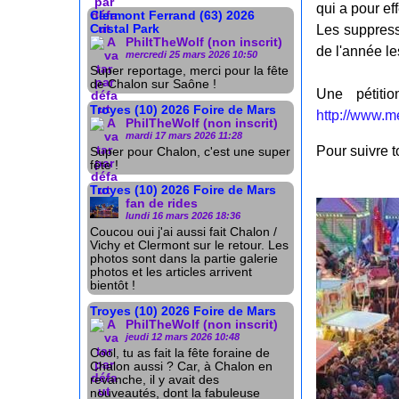
qui a pour ef
Clermont Ferrand (63) 2026
Les suppress
Cristal Park
PhiltTheWolf (non inscrit)
de l'année le
mercredi 25 mars 2026 10:50
Super reportage, merci pour la fête
de Chalon sur Saône !
Une pétiti
Troyes (10) 2026 Foire de Mars
http://www.m
PhilTheWolf (non inscrit)
mardi 17 mars 2026 11:28
Pour suivre to
Super pour Chalon, c'est une super
fête !
Troyes (10) 2026 Foire de Mars
fan de rides
lundi 16 mars 2026 18:36
Coucou oui j'ai aussi fait Chalon /
Vichy et Clermont sur le retour. Les
photos sont dans la partie galerie
photos et les articles arrivent
bientôt !
Troyes (10) 2026 Foire de Mars
PhilTheWolf (non inscrit)
jeudi 12 mars 2026 10:48
Cool, tu as fait la fête foraine de
Chalon aussi ? Car, à Chalon en
revanche, il y avait des
nouveautés, dont la fabuleuse