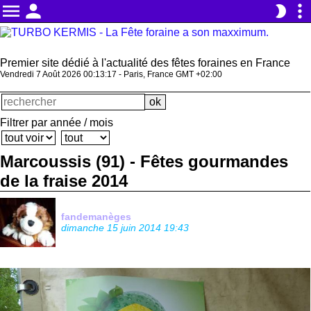
menu
person
more_vert
brightness_2
Premier site dédié à l'actualité des fêtes foraines en France
Vendredi 7 Août 2026 00:13:18 - Paris, France GMT +02:00
Filtrer par année / mois
Marcoussis (91) - Fêtes gourmandes
de la fraise 2014
fandemanèges
dimanche 15 juin 2014 19:43