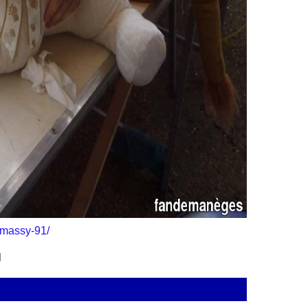
-massy-91/
l