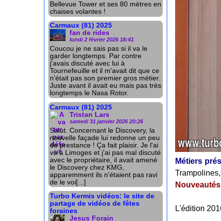
Bellevue Tower et ses 80 mètres en
chaises volantes !
Carmaux (81) 2025
fan de rides
lundi 2 février 2026 18:41
Coucou je ne sais pas si il va le
garder longtemps. Par contre
j'avais discuté avec lui à
Tournefeuille et il m'avait dit que ce
n'était pas son premier gros métier.
Juste avant il avait eu mais pas très
longtemps le Nasa Rotor.
Carmaux (81) 2025
Tristan Lars
samedi 31 janvier 2026 20:26
Salut. Concernant le Discovery, la
nouvelle façade lui redonne un peu
de prestance ! Ça fait plaisir. Je l'ai
vu à Limoges et j'ai pas mal discuté
avec le propriétaire, il avait amené
Métiers pré
le Discovery chez KMG,
Trampolines, 
apparemment ils n'étaient pas ravi
de le voi[...]
Nouveautés 
Turbo Kermis vidéos: le site de
partage de vidéos de fêtes
L'édition 201
foraines
Jesus Forain