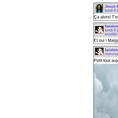
Jesus 
lundi 6
Ça alors! T'
fande
lundi 6 
modifié
Et oui ! Mal
fande
mercred
Petit tour au