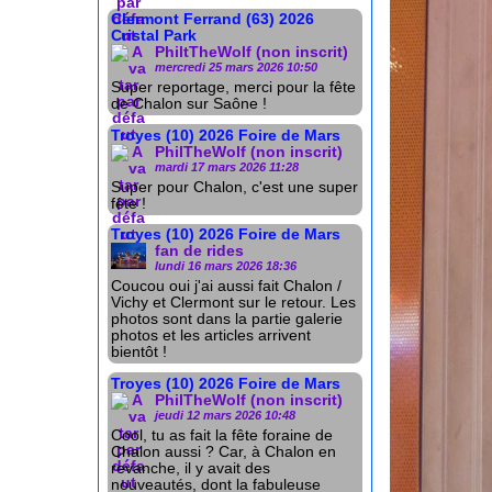
Clermont Ferrand (63) 2026
Cristal Park
PhiltTheWolf (non inscrit)
mercredi 25 mars 2026 10:50
Super reportage, merci pour la fête
de Chalon sur Saône !
Troyes (10) 2026 Foire de Mars
PhilTheWolf (non inscrit)
mardi 17 mars 2026 11:28
Super pour Chalon, c'est une super
fête !
Troyes (10) 2026 Foire de Mars
fan de rides
lundi 16 mars 2026 18:36
Coucou oui j'ai aussi fait Chalon /
Vichy et Clermont sur le retour. Les
photos sont dans la partie galerie
photos et les articles arrivent
bientôt !
Troyes (10) 2026 Foire de Mars
PhilTheWolf (non inscrit)
jeudi 12 mars 2026 10:48
Cool, tu as fait la fête foraine de
Chalon aussi ? Car, à Chalon en
revanche, il y avait des
nouveautés, dont la fabuleuse