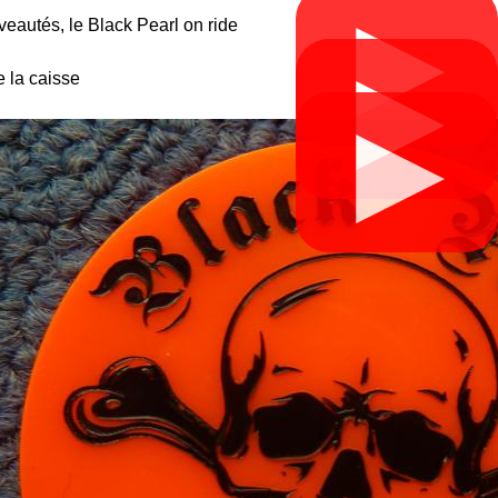
▶
eautés, le Black Pearl on ride
▶
e la caisse
▶