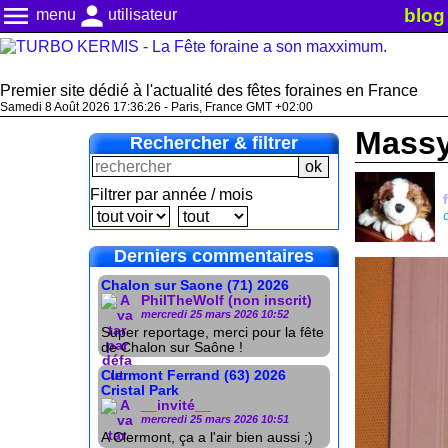
menu
person
blog
menu
utilisateur
Premier site dédié à l'actualité des fêtes foraines en France
Samedi 8 Août 2026 17:36:29 - Paris, France GMT +02:00
Massy
Rechercher & filtrer
Filtrer par année / mois
Derniers commentaires
Chalon sur Saone (71) 2026
PhilTheWolf (non inscrit)
mercredi 25 mars 2026 10:52
Super reportage, merci pour la fête
de Chalon sur Saône !
Clermont Ferrand (63) 2026
Cristal Park
__invité__
mercredi 25 mars 2026 10:51
A Clermont, ça a l'air bien aussi ;)