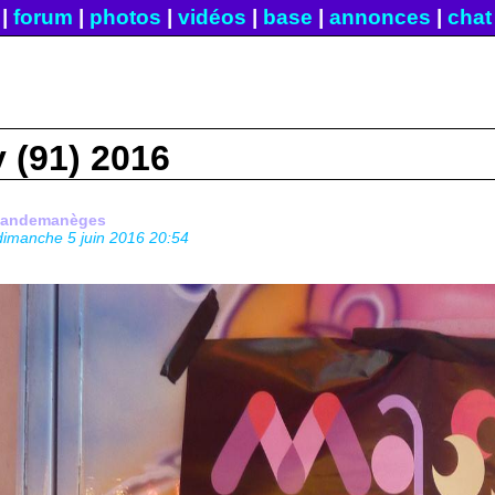
|
forum
|
photos
|
vidéos
|
base
|
annonces
|
chat
 (91) 2016
fandemanèges
dimanche 5 juin 2016 20:54