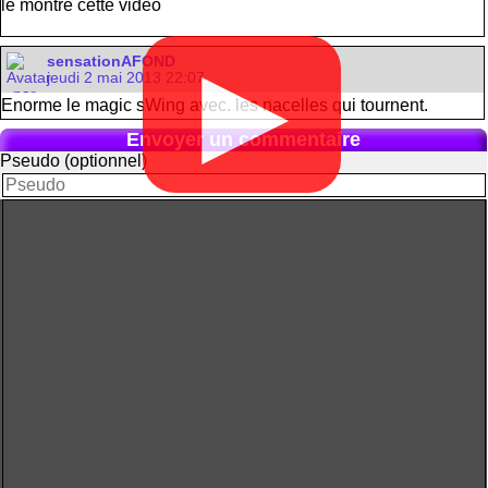
le montre cette vidéo
sensationAFOND
▶
jeudi 2 mai 2013 22:07
Enorme le magic sWing avec. les nacelles qui tournent.
Envoyer un commentaire
Pseudo (optionnel)