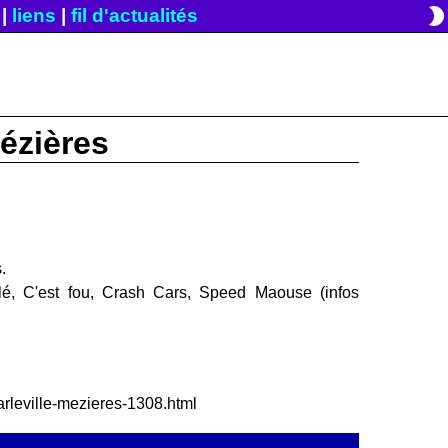
brightness_2
|
liens
|
fil d'actualités
Mézières
.
lé, C'est fou, Crash Cars, Speed Maouse (infos
harleville-mezieres-1308.html