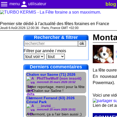
menu
person
blog
menu
utilisateur
Premier site dédié à l'actualité des fêtes foraines en France
Jeudi 6 Août 2026 12:00:36 - Paris, France GMT +02:00
Montag
Rechercher & filtrer
Filtrer par année / mois
Derniers commentaires
La fête ouvre
Chalon sur Saone (71) 2026
En nouveaut
PhilTheWolf (non inscrit)
mercredi 25 mars 2026 10:52
Powermax).
Super reportage, merci pour la fête
de Chalon sur Saône !
Voici une vi
Clermont Ferrand (63) 2026
Cristal Park
Lien de cet a
__invité__
mercredi 25 mars 2026 10:51
A Clermont, ça a l'air bien aussi ;)