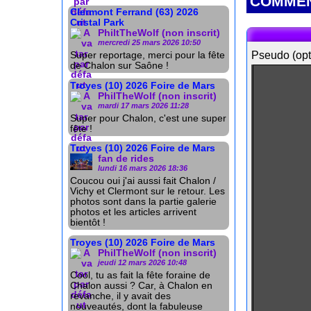
COMMEN
Clermont Ferrand (63) 2026
Cristal Park
PhiltTheWolf (non inscrit)
mercredi 25 mars 2026 10:50
Pseudo (opt
Super reportage, merci pour la fête
de Chalon sur Saône !
Troyes (10) 2026 Foire de Mars
PhilTheWolf (non inscrit)
mardi 17 mars 2026 11:28
Super pour Chalon, c'est une super
fête !
Troyes (10) 2026 Foire de Mars
fan de rides
lundi 16 mars 2026 18:36
Coucou oui j'ai aussi fait Chalon /
Vichy et Clermont sur le retour. Les
photos sont dans la partie galerie
photos et les articles arrivent
bientôt !
Troyes (10) 2026 Foire de Mars
PhilTheWolf (non inscrit)
jeudi 12 mars 2026 10:48
Cool, tu as fait la fête foraine de
Chalon aussi ? Car, à Chalon en
revanche, il y avait des
nouveautés, dont la fabuleuse