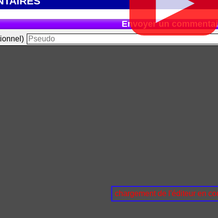
▶
TAIRES
Envoyer un commentai
ionnel)
chargement de l'éditeur en cou