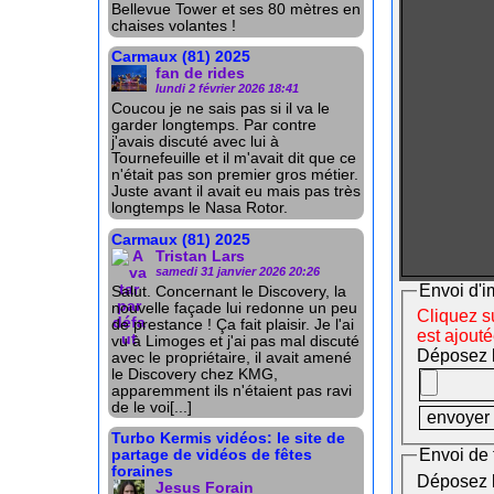
Bellevue Tower et ses 80 mètres en
chaises volantes !
Carmaux (81) 2025
fan de rides
lundi 2 février 2026 18:41
Coucou je ne sais pas si il va le
garder longtemps. Par contre
j'avais discuté avec lui à
Tournefeuille et il m'avait dit que ce
n'était pas son premier gros métier.
Juste avant il avait eu mais pas très
longtemps le Nasa Rotor.
Carmaux (81) 2025
Tristan Lars
samedi 31 janvier 2026 20:26
Envoi d'i
Salut. Concernant le Discovery, la
nouvelle façade lui redonne un peu
Cliquez su
de prestance ! Ça fait plaisir. Je l'ai
est ajout
vu à Limoges et j'ai pas mal discuté
Déposez le
avec le propriétaire, il avait amené
le Discovery chez KMG,
apparemment ils n'étaient pas ravi
de le voi[...]
Turbo Kermis vidéos: le site de
Envoi de 
partage de vidéos de fêtes
foraines
Déposez le
Jesus Forain