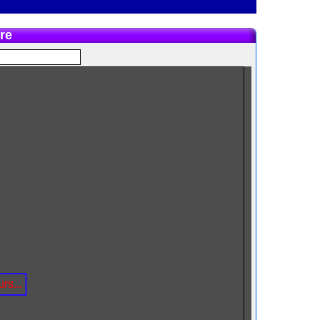
re
rs...