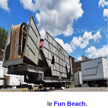
le
Fun Beach
,