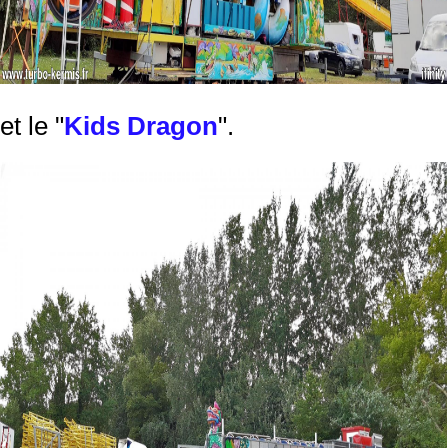
et le "
Kids Dragon
".