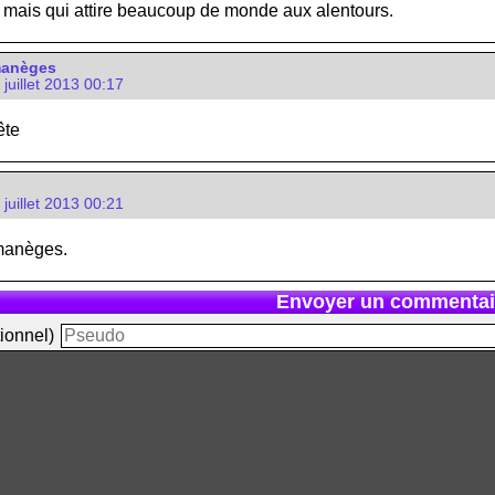
ai mais qui attire beaucoup de monde aux alentours.
manèges
 juillet 2013 00:17
ête
 juillet 2013 00:21
manèges.
Envoyer un commentai
ionnel)