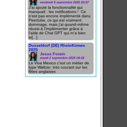
vendredi 5 septembre 2025 20:57
J'ai ajouté la fonctionnalité qui
manquait : les notifications ! Ce
n'est pas encore implémenté dans
Peertube, ce qui est vraiment
dommage, mais j'ai quand-même
réussi à l'implémenter grâce à
l'aide de Chat GPT qui m'a bien
ai[...]
Dusseldorf (DE) RheinKirmes
2025
Jesus Forain
mardi 2 septembre 2025 19:18
Le Viva Mexico c'est un métier de
type Waltzer, très courant sur les
fêtes anglaises.