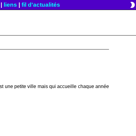
brightness_2
|
liens
|
fil d'actualités
est une petite ville mais qui accueille chaque année