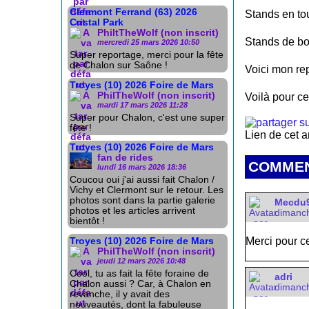
Clermont Ferrand (63) 2026
Stands en to
Cristal Park
PhiltTheWolf (non inscrit)
Stands de bo
mercredi 25 mars 2026 10:50
Super reportage, merci pour la fête
de Chalon sur Saône !
Voici mon rep
Troyes (10) 2026 Foire de Mars
PhilTheWolf (non inscrit)
Voilà pour ce
mardi 17 mars 2026 11:28
Super pour Chalon, c'est une super
fête !
Lien de cet a
Troyes (10) 2026 Foire de Mars
fan de rides
COMMEN
lundi 16 mars 2026 18:36
Coucou oui j'ai aussi fait Chalon /
Vichy et Clermont sur le retour. Les
photos sont dans la partie galerie
Mecdu91
photos et les articles arrivent
dimanch
bientôt !
Merci pour ce
Troyes (10) 2026 Foire de Mars
PhilTheWolf (non inscrit)
jeudi 12 mars 2026 10:48
Cool, tu as fait la fête foraine de
adri
Chalon aussi ? Car, à Chalon en
dimanch
revanche, il y avait des
nouveautés, dont la fabuleuse