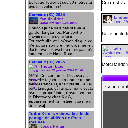
Bellevue Tower et ses 80 mètres en
Oui c'est vr
chaises volantes !
Carmaux (81) 2025
fande
fan de rides
lundi 29
lundi 2 février 2026 18:41
Coucou je ne sais pas si il va le
garder longtemps. Par contre
Belle petite f
j'avais discuté avec lui à
Tournefeuille et il m'avait dit que ce
n'était pas son premier gros métier.
adri
Juste avant il avait eu mais pas très
lundi 29
longtemps le Nasa Rotor.
Carmaux (81) 2025
Merci fande
Tristan Lars
samedi 31 janvier 2026 20:26
Salut. Concernant le Discovery, la
nouvelle façade lui redonne un peu
de prestance ! Ça fait plaisir. Je l'ai
Pseudo (opt
vu à Limoges et j'ai pas mal discuté
avec le propriétaire, il avait amené
le Discovery chez KMG,
apparemment ils n'étaient pas ravi
de le voi[...]
Turbo Kermis vidéos: le site de
partage de vidéos de fêtes
foraines
Jesus Forain