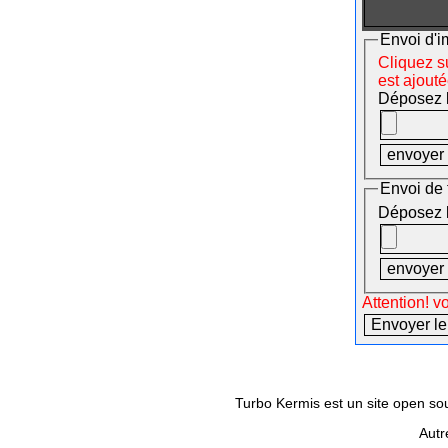
Envoi d'i
Cliquez su
est ajout
Déposez le
Envoi de 
Déposez le
Attention! v
Turbo Kermis est un site open sour
Autr