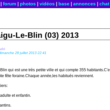
|
forum
|
photos
|
vidéos
|
base
|
annonces
|
chat
igu-Le-Blin (03) 2013
adri
dimanche 28 juillet 2013 22:41
lin qui est une très petite ville et qui compte 355 habitants.C'
ite fête foraine.Chaque année,les habitués reviennent.
iers:
adulte et enfantin.
ntins.