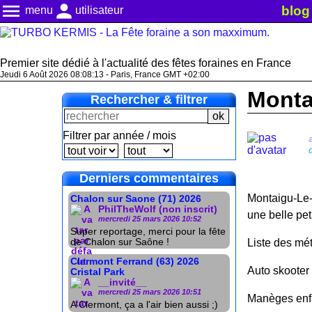
menu
person
blog
menu
utilisateur
Premier site dédié à l'actualité des fêtes foraines en France
Jeudi 6 Août 2026 08:08:14 - Paris, France GMT +02:00
Monta
Rechercher & filtrer
Filtrer par année / mois
Derniers commentaires
Montaigu-Le-B
Chalon sur Saone (71) 2026
PhilTheWolf (non inscrit)
une belle pet
mercredi 25 mars 2026 10:52
Super reportage, merci pour la fête
de Chalon sur Saône !
Liste des mét
Clermont Ferrand (63) 2026
Auto skooter 
Cristal Park
__invité__
mercredi 25 mars 2026 10:51
Manèges enfa
A Clermont, ça a l'air bien aussi ;)