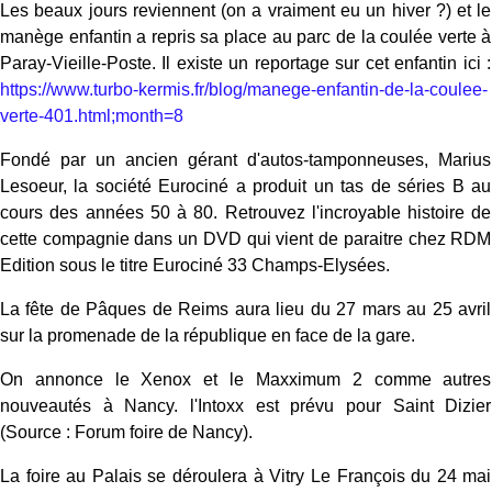
Les beaux jours reviennent (on a vraiment eu un hiver ?) et le
manège enfantin a repris sa place au parc de la coulée verte à
Paray-Vieille-Poste. Il existe un reportage sur cet enfantin ici :
https://www.turbo-kermis.fr/blog/manege-enfantin-de-la-coulee-
verte-401.html;month=8
Fondé par un ancien gérant d'autos-tamponneuses, Marius
Lesoeur, la société Eurociné a produit un tas de séries B au
cours des années 50 à 80. Retrouvez l'incroyable histoire de
cette compagnie dans un DVD qui vient de paraitre chez RDM
Edition sous le titre Eurociné 33 Champs-Elysées.
La fête de Pâques de Reims aura lieu du 27 mars au 25 avril
sur la promenade de la république en face de la gare.
On annonce le Xenox et le Maxximum 2 comme autres
nouveautés à Nancy. l'Intoxx est prévu pour Saint Dizier
(Source : Forum foire de Nancy).
La foire au Palais se déroulera à Vitry Le François du 24 mai