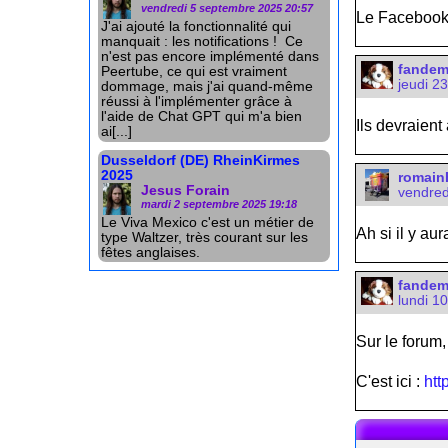
vendredi 5 septembre 2025 20:57
Le Facebook et
J'ai ajouté la fonctionnalité qui
manquait : les notifications ! Ce
n'est pas encore implémenté dans
fande
Peertube, ce qui est vraiment
jeudi 2
dommage, mais j'ai quand-même
réussi à l'implémenter grâce à
l'aide de Chat GPT qui m'a bien
Ils devraien
ai[...]
Dusseldorf (DE) RheinKirmes
2025
romain
Jesus Forain
vendred
mardi 2 septembre 2025 19:18
Le Viva Mexico c'est un métier de
Ah si il y a
type Waltzer, très courant sur les
fêtes anglaises.
fande
lundi 1
Sur le forum, 
C'est ici :
htt