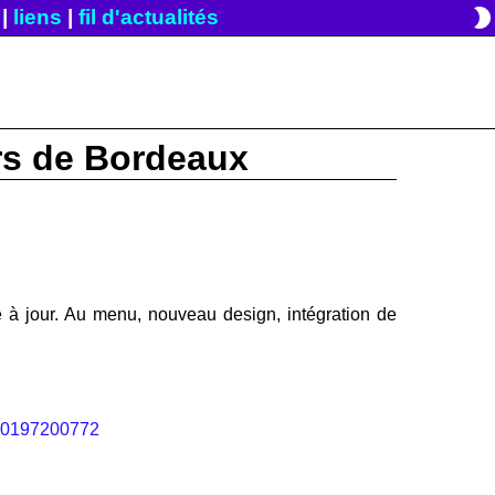
brightness_2
|
liens
|
fil d'actualités
irs de Bordeaux
e à jour. Au menu, nouveau design, intégration de
020197200772