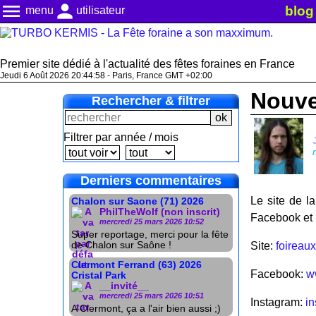
menu
person
blog
menu
utilisateur
Premier site dédié à l'actualité des fêtes foraines en France
Jeudi 6 Août 2026 20:44:58 - Paris, France GMT +02:00
Nouve
Rechercher & filtrer
Filtrer par année / mois
Derniers commentaires
Le site de l
Chalon sur Saone (71) 2026
PhilTheWolf (non inscrit)
Facebook et I
mercredi 25 mars 2026 10:52
Super reportage, merci pour la fête
de Chalon sur Saône !
Site:
foireaux
Clermont Ferrand (63) 2026
Facebook:
w
Cristal Park
__invité__
mercredi 25 mars 2026 10:51
Instagram:
in
A Clermont, ça a l'air bien aussi ;)