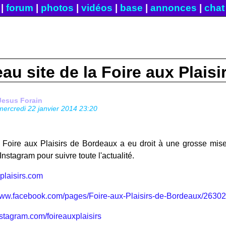
|
forum
|
photos
|
vidéos
|
base
|
annonces
|
chat
au site de la Foire aux Plais
Jesus Forain
mercredi 22 janvier 2014 23:20
a Foire aux Plaisirs de Bordeaux a eu droit à une grosse mis
nstagram pour suivre toute l'actualité.
plaisirs.com
ww.facebook.com/pages/Foire-aux-Plaisirs-de-Bordeaux/263
stagram.com/foireauxplaisirs