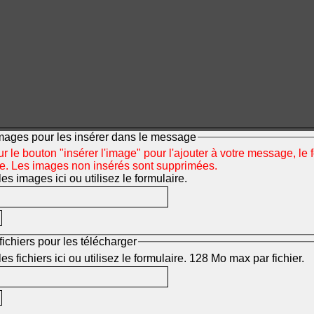
mages pour les insérer dans le message
r le bouton "insérer l'image" pour l'ajouter à votre message, le 
ée. Les images non insérés sont supprimées.
s images ici ou utilisez le formulaire.
fichiers pour les télécharger
s fichiers ici ou utilisez le formulaire. 128 Mo max par fichier.