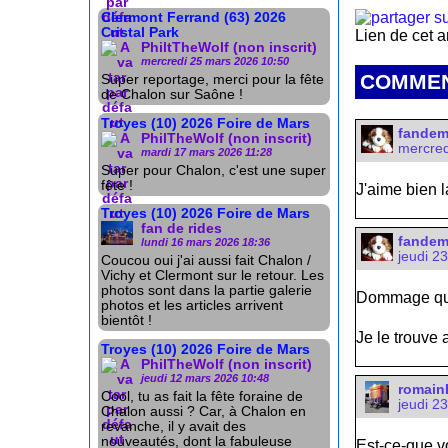
Clermont Ferrand (63) 2026
Cristal Park
Lien de cet a
PhiltTheWolf (non inscrit)
mercredi 25 mars 2026 10:50
COMMEN
Super reportage, merci pour la fête
de Chalon sur Saône !
Troyes (10) 2026 Foire de Mars
fande
PhilTheWolf (non inscrit)
mercred
mardi 17 mars 2026 11:28
Super pour Chalon, c'est une super
fête !
J'aime bien 
Troyes (10) 2026 Foire de Mars
fan de rides
fande
lundi 16 mars 2026 18:36
jeudi 2
Coucou oui j'ai aussi fait Chalon /
Vichy et Clermont sur le retour. Les
photos sont dans la partie galerie
Dommage que 
photos et les articles arrivent
bientôt !
Je le trouve 
Troyes (10) 2026 Foire de Mars
PhilTheWolf (non inscrit)
jeudi 12 mars 2026 10:48
romain
Cool, tu as fait la fête foraine de
jeudi 2
Chalon aussi ? Car, à Chalon en
revanche, il y avait des
nouveautés, dont la fabuleuse
Est-ce-que v