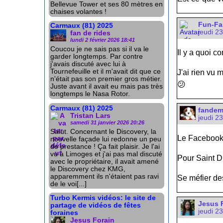
Bellevue Tower et ses 80 mètres en
chaises volantes !
Fun-Fa
Carmaux (81) 2025
jeudi 2
fan de rides
lundi 2 février 2026 18:41
Coucou je ne sais pas si il va le
Il y a quoi 
garder longtemps. Par contre
j'avais discuté avec lui à
Tournefeuille et il m'avait dit que ce
J'ai rien vu 
n'était pas son premier gros métier.
😕
Juste avant il avait eu mais pas très
longtemps le Nasa Rotor.
Carmaux (81) 2025
fande
Tristan Lars
jeudi 2
samedi 31 janvier 2026 20:26
Salut. Concernant le Discovery, la
Le Facebook c
nouvelle façade lui redonne un peu
de prestance ! Ça fait plaisir. Je l'ai
vu à Limoges et j'ai pas mal discuté
Pour Saint Di
avec le propriétaire, il avait amené
le Discovery chez KMG,
apparemment ils n'étaient pas ravi
Se méfier de
de le voi[...]
Turbo Kermis vidéos: le site de
Jesus 
partage de vidéos de fêtes
jeudi 2
foraines
Jesus Forain