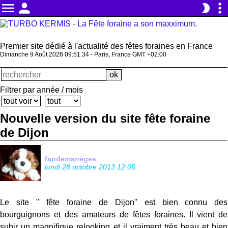
menu
person
more_vert
brightness_2
Premier site dédié à l'actualité des fêtes foraines en France
Dimanche 9 Août 2026 09:51:34 - Paris, France GMT +02:00
Filtrer par année / mois
Nouvelle version du site fête foraine
de Dijon
fandemanèges
lundi 28 octobre 2013 12:05
Le site " fête foraine de Dijon" est bien connu des
bourguignons et des amateurs de fêtes foraines. Il vient de
subir un magnifique relooking et il vraiment très beau et bien