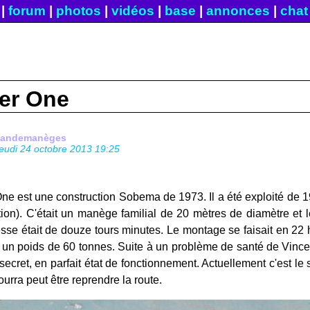
|
forum
|
photos
|
vidéos
|
base
|
annonces
|
chat
er One
fandemanèges
jeudi 24 octobre 2013 19:25
e est une construction Sobema de 1973. Il a été exploité de 19
ion). C'était un manège familial de 20 mètres de diamètre et l
esse était de douze tours minutes. Le montage se faisait en 22
 un poids de 60 tonnes. Suite à un problème de santé de Vinc
 secret, en parfait état de fonctionnement. Actuellement c'est l
ourra peut être reprendre la route.