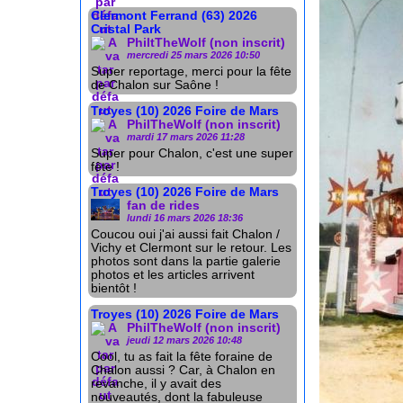
Clermont Ferrand (63) 2026
Cristal Park
PhiltTheWolf (non inscrit)
mercredi 25 mars 2026 10:50
Super reportage, merci pour la fête
de Chalon sur Saône !
Troyes (10) 2026 Foire de Mars
PhilTheWolf (non inscrit)
mardi 17 mars 2026 11:28
Super pour Chalon, c'est une super
fête !
Troyes (10) 2026 Foire de Mars
fan de rides
lundi 16 mars 2026 18:36
Coucou oui j'ai aussi fait Chalon /
Vichy et Clermont sur le retour. Les
photos sont dans la partie galerie
photos et les articles arrivent
bientôt !
Troyes (10) 2026 Foire de Mars
PhilTheWolf (non inscrit)
jeudi 12 mars 2026 10:48
Cool, tu as fait la fête foraine de
Chalon aussi ? Car, à Chalon en
revanche, il y avait des
nouveautés, dont la fabuleuse