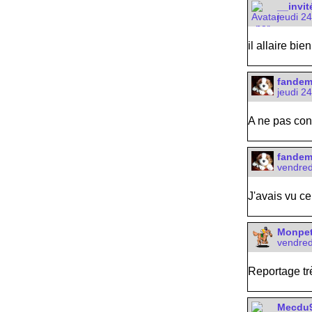
__invit
jeudi 2
il allaire bien
fande
jeudi 2
A ne pas con
fande
vendred
J'avais vu c
Monpet
vendred
Reportage trè
Mecdu91