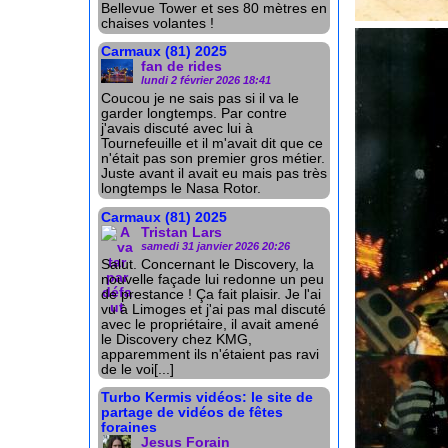
Bellevue Tower et ses 80 mètres en
chaises volantes !
Carmaux (81) 2025
fan de rides
lundi 2 février 2026 18:41
Coucou je ne sais pas si il va le
garder longtemps. Par contre
j'avais discuté avec lui à
Tournefeuille et il m'avait dit que ce
n'était pas son premier gros métier.
Juste avant il avait eu mais pas très
longtemps le Nasa Rotor.
Carmaux (81) 2025
Tristan Lars
samedi 31 janvier 2026 20:26
Salut. Concernant le Discovery, la
nouvelle façade lui redonne un peu
de prestance ! Ça fait plaisir. Je l'ai
vu à Limoges et j'ai pas mal discuté
avec le propriétaire, il avait amené
le Discovery chez KMG,
apparemment ils n'étaient pas ravi
de le voi[...]
Turbo Kermis vidéos: le site de
partage de vidéos de fêtes
foraines
Jesus Forain