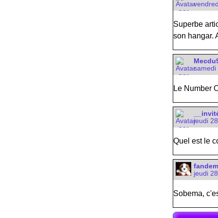
vendred
Superbe artic
son hangar. A
Mecdu91
samedi 
Le Number On
__invit
jeudi 2
Quel est le c
fande
jeudi 2
Sobema, c'est