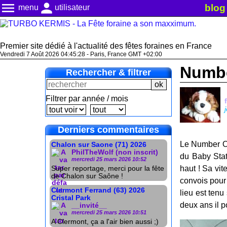
menu
person
blog
menu
utilisateur
Premier site dédié à l'actualité des fêtes foraines en France
Vendredi 7 Août 2026 04:45:29 - Paris, France GMT +02:00
Numb
Rechercher & filtrer
Filtrer par année / mois
Derniers commentaires
Le Number On
Chalon sur Saone (71) 2026
PhilTheWolf (non inscrit)
du Baby Stat
mercredi 25 mars 2026 10:52
haut ! Sa vit
Super reportage, merci pour la fête
de Chalon sur Saône !
convois pour
Clermont Ferrand (63) 2026
lieu est tenu
Cristal Park
deux ans il p
__invité__
mercredi 25 mars 2026 10:51
A Clermont, ça a l'air bien aussi ;)