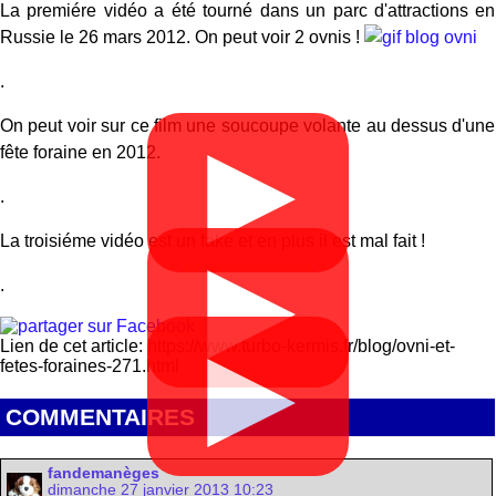
La premiére vidéo a été tourné dans un parc d'attractions en
Russie le 26 mars 2012. On peut voir 2 ovnis !
.
On peut voir sur ce film une soucoupe volante au dessus d'une
▶
fête foraine en 2012.
.
La troisiéme vidéo est un fake et en plus il est mal fait !
▶
.
Lien de cet article: https://www.turbo-kermis.fr/blog/ovni-et-
▶
fetes-foraines-271.html
COMMENTAIRES
fandemanèges
dimanche 27 janvier 2013 10:23