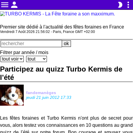
menu
person
more_vert
brightness_2
Premier site dédié à l'actualité des fêtes foraines en France
Vendredi 7 Août 2026 21:56:03 - Paris, France GMT +02:00
Filtrer par année / mois
Participez au quizz Turbo Kermis de
l'été
fandemanèges
jeudi 21 juin 2012 17:33
Les fêtes foraines et Turbo Kermis n'ont plus de secret pour
vous, alors testez vos connaissances en 10 questions au grand
quizz de l'été sur notre forum. Bon courage et amusez vous