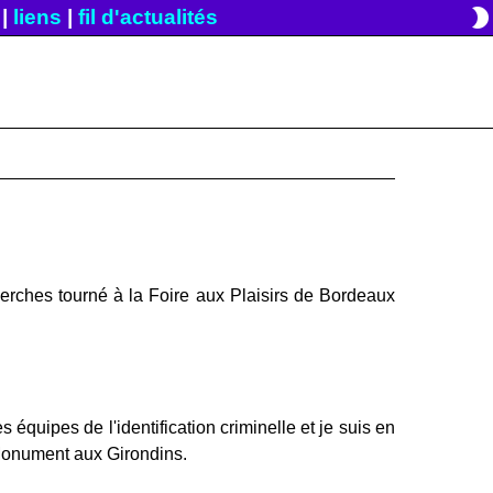
brightness_2
|
liens
|
fil d'actualités
rches tourné à la Foire aux Plaisirs de Bordeaux
 équipes de l'identification criminelle et je suis en
 Monument aux Girondins.