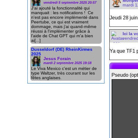
Monpet
vendredi 5 septembre 2025 20:57
mardi 1
J'ai ajouté la fonctionnalité qui
manquait : les notifications ! Ce
n'est pas encore implémenté dans
Jeudi 28 juin
Peertube, ce qui est vraiment
dommage, mais j'ai quand-même
réussi à l'implémenter grâce à
Ici la v
l'aide de Chat GPT qui m'a bien
vendredi
ai[...]
Dusseldorf (DE) RheinKirmes
Ya que TF1 po
2025
Jesus Forain
mardi 2 septembre 2025 19:18
Le Viva Mexico c'est un métier de
type Waltzer, très courant sur les
Pseudo (opt
fêtes anglaises.