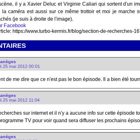
ène, il y a Xavier Deluc et Virginie Caliari qui sortent d'un i
ir, la caméra est aussi sur ce même trottoir et moi je marche sur
hés (je suis à droite de l'image).
rticle: https://www.turbo-kermis.fr/blog/section-de-recherches-16
TAIRES
manèges
i 25 mai 2012 00:01
t de me dire que ce n'est pas le bon épisode. Il a bien été tou
manèges
i 25 mai 2012 11:04
 recherches sur internet et il n'y a aucune info sur cette épisode 
e programme TV pour voir quand sera diffuser les prochains épis
manèges