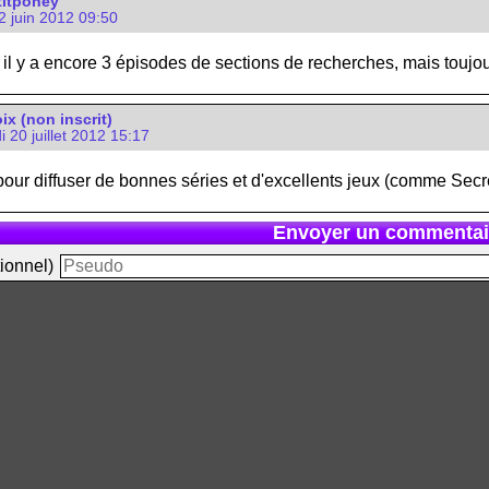
itponey
2 juin 2012 09:50
 il y a encore 3 épisodes de sections de recherches, mais toujo
oix (non inscrit)
 20 juillet 2012 15:17
ur diffuser de bonnes séries et d'excellents jeux (comme Secret
Envoyer un commentai
ionnel)