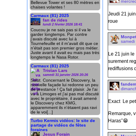
mercred
Bellevue Tower et ses 80 mètres en
chaises volantes !
Jeudi 21 juin
Carmaux (81) 2025
fan de rides
roue
lundi 2 février 2026 18:41
Coucou je ne sais pas si il va le
garder longtemps. Par contre
Monpet
j'avais discuté avec lui à
samedi 
Tournefeuille et il m'avait dit que ce
n'était pas son premier gros métier.
Juste avant il avait eu mais pas très
Le 21 juin le
longtemps le Nasa Rotor.
surement reg
Carmaux (81) 2025
rediffusions
Tristan Lars
samedi 31 janvier 2026 20:26
Salut. Concernant le Discovery, la
fande
nouvelle façade lui redonne un peu
dimanch
de prestance ! Ça fait plaisir. Je l'ai
vu à Limoges et j'ai pas mal discuté
avec le propriétaire, il avait amené
Exact Le peti
le Discovery chez KMG,
apparemment ils n'étaient pas ravi
de le voi[...]
Remarque, vu
Haras"😁
Turbo Kermis vidéos: le site de
partage de vidéos de fêtes
foraines
Jesus Forain