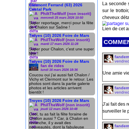
La seconde sc
Clermont Ferrand (63) 2026
Cristal Park
sur le trotto
PhiltTheWolf (non inscrit)
cheveux détac
mercredi 25 mars 2026 10:50
Super reportage, merci pour la fête
de Chalon sur Saône !
Lien de cet a
Troyes (10) 2026 Foire de Mars
PhilTheWolf (non inscrit)
COMMEN
mardi 17 mars 2026 11:28
Super pour Chalon, c'est une super
fête !
fande
vendred
Troyes (10) 2026 Foire de Mars
fan de rides
lundi 16 mars 2026 18:36
Une amie vien
Coucou oui j'ai aussi fait Chalon /
Vichy et Clermont sur le retour. Les
photos sont dans la partie galerie
fande
photos et les articles arrivent
vendred
bientôt !
Troyes (10) 2026 Foire de Mars
J'ai fait des
PhilTheWolf (non inscrit)
jeudi 12 mars 2026 10:48
surveiller l
Cool, tu as fait la fête foraine de
Chalon aussi ? Car, à Chalon en
revanche, il y avait des
fande
nouveautés, dont la fabuleuse