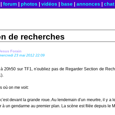
|
forum
|
photos
|
vidéos
|
base
|
annonces
|
chat
on de recherches
Jesus Forain
mercredi 23 mai 2012 22:09
 à 20h50 sur TF1, n'oubliez pas de Regarder Section de Reche
).
es où on me voit:
c'est devant la grande roue. Au lendemain d'un meurtre, il y a les
ler à un gendarme au premier plan. La scène est filée depuis le