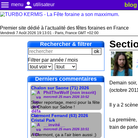
menu
person
blog
menu
utilisateur
Premier site dédié à l'actualité des fêtes foraines en France
Vendredi 7 Août 2026 19:13:02 - Paris, France GMT +02:00
Secti
Rechercher & filtrer
Filtrer par année / mois
Derniers commentaires
Demain soir,
Chalon sur Saone (71) 2026
(octobre 2011
PhilTheWolf (non inscrit)
mercredi 25 mars 2026 10:52
Super reportage, merci pour la fête
Il y a 2 scèn
de Chalon sur Saône !
Clermont Ferrand (63) 2026
La première, 
Cristal Park
__invité__
train de par
mercredi 25 mars 2026 10:51
A Clermont, ça a l'air bien aussi ;)