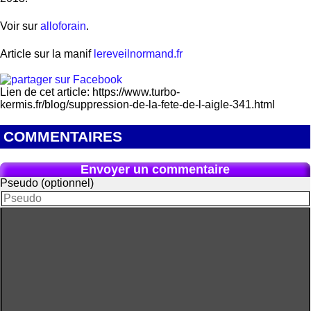
Voir sur
alloforain
.
Article sur la manif
lereveilnormand.fr
Lien de cet article: https://www.turbo-
kermis.fr/blog/suppression-de-la-fete-de-l-aigle-341.html
COMMENTAIRES
Envoyer un commentaire
Pseudo (optionnel)