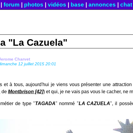
|
forum
|
photos
|
vidéos
|
base
|
annonces
|
chat
a "La Cazuela"
Jerome Charvet
dimanche 12 juillet 2015 20:01
s et à tous, aujourd'hui je viens vous présenter une attraction
n
de
Montbrison [42]
) et qui, je ne vais pas vous le cacher, ne m
n métier de type "
TAGADA
" nommé "
LA CAZUELA
", il poss