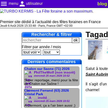
menu
person
blog
menu
utilisateur
Premier site dédié à l'actualité des fêtes foraines en France
Jeudi 6 Août 2026 15:33:50 - Paris, France GMT +02:00
Tagad
Rechercher & filtrer
Filtrer par année / mois
Derniers commentaires
Salut à toute
Chalon sur Saone (71) 2026
PhilTheWolf (non inscrit)
Saint Aubri
mercredi 25 mars 2026 10:52
Super reportage, merci pour la fête
de Chalon sur Saône !
Il s'agit d'u
charme!
Clermont Ferrand (63) 2026
Cristal Park
__invité__
mercredi 25 mars 2026 10:51
A Clermont, ça a l'air bien aussi ;)