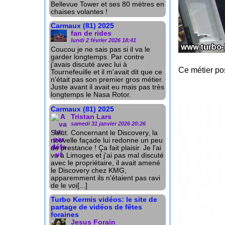
Bellevue Tower et ses 80 mètres en
chaises volantes !
Carmaux (81) 2025
fan de rides
lundi 2 février 2026 18:41
Coucou je ne sais pas si il va le
garder longtemps. Par contre
j'avais discuté avec lui à
Ce métier pos
Tournefeuille et il m'avait dit que ce
n'était pas son premier gros métier.
Juste avant il avait eu mais pas très
longtemps le Nasa Rotor.
Carmaux (81) 2025
Tristan Lars
samedi 31 janvier 2026 20:26
Salut. Concernant le Discovery, la
nouvelle façade lui redonne un peu
de prestance ! Ça fait plaisir. Je l'ai
vu à Limoges et j'ai pas mal discuté
avec le propriétaire, il avait amené
le Discovery chez KMG,
apparemment ils n'étaient pas ravi
de le voi[...]
Turbo Kermis vidéos: le site de
partage de vidéos de fêtes
foraines
Jesus Forain