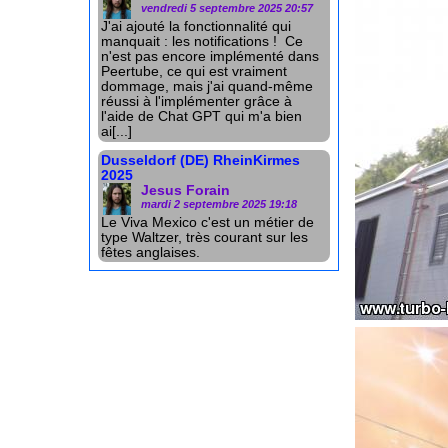
vendredi 5 septembre 2025 20:57
J'ai ajouté la fonctionnalité qui
manquait : les notifications ! Ce
n'est pas encore implémenté dans
Peertube, ce qui est vraiment
dommage, mais j'ai quand-même
réussi à l'implémenter grâce à
l'aide de Chat GPT qui m'a bien
ai[...]
Dusseldorf (DE) RheinKirmes
2025
Jesus Forain
mardi 2 septembre 2025 19:18
Le Viva Mexico c'est un métier de
type Waltzer, très courant sur les
fêtes anglaises.