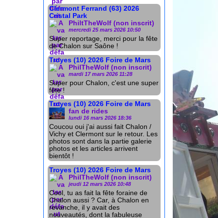
Clermont Ferrand (63) 2026
Cristal Park
PhiltTheWolf (non inscrit)
mercredi 25 mars 2026 10:50
Super reportage, merci pour la fête
de Chalon sur Saône !
Troyes (10) 2026 Foire de Mars
PhilTheWolf (non inscrit)
mardi 17 mars 2026 11:28
Super pour Chalon, c'est une super
fête !
Troyes (10) 2026 Foire de Mars
fan de rides
lundi 16 mars 2026 18:36
Coucou oui j'ai aussi fait Chalon /
Vichy et Clermont sur le retour. Les
photos sont dans la partie galerie
photos et les articles arrivent
bientôt !
Troyes (10) 2026 Foire de Mars
PhilTheWolf (non inscrit)
jeudi 12 mars 2026 10:48
Cool, tu as fait la fête foraine de
Chalon aussi ? Car, à Chalon en
revanche, il y avait des
nouveautés, dont la fabuleuse