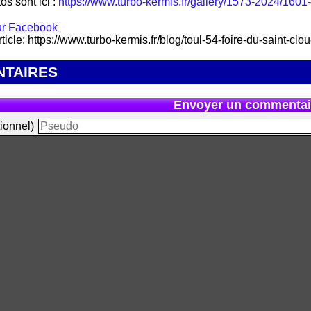
os sont ici :
https://www.turbo-kermis.fr/gallery/1573-2024/1601-t
rticle: https://www.turbo-kermis.fr/blog/toul-54-foire-du-saint-clo
TAIRES
Envoyer un commentai
ionnel)