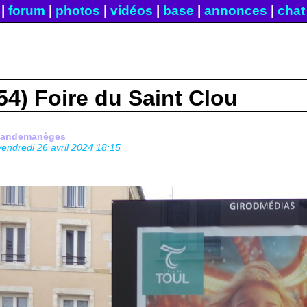
|
forum
|
photos
|
vidéos
|
base
|
annonces
|
chat
54) Foire du Saint Clou
fandemanèges
vendredi 26 avril 2024 18:15