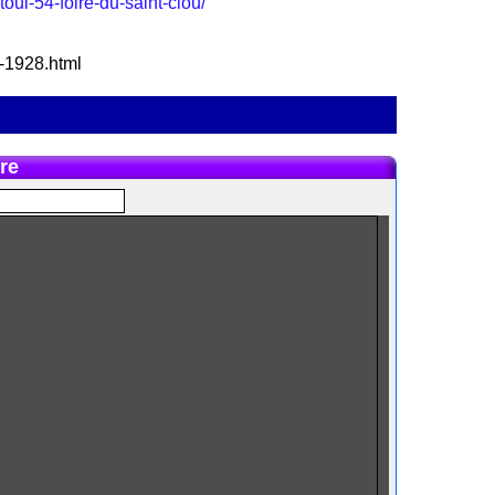
oul-54-foire-du-saint-clou/
u-1928.html
re