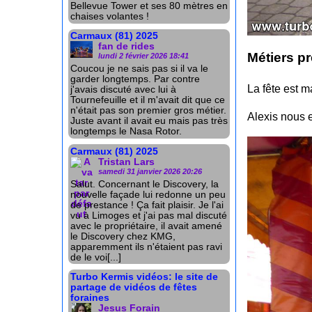
Bellevue Tower et ses 80 mètres en
chaises volantes !
Carmaux (81) 2025
fan de rides
Métiers p
lundi 2 février 2026 18:41
Coucou je ne sais pas si il va le
garder longtemps. Par contre
La fête est m
j'avais discuté avec lui à
Tournefeuille et il m'avait dit que ce
n'était pas son premier gros métier.
Alexis nous e
Juste avant il avait eu mais pas très
longtemps le Nasa Rotor.
Carmaux (81) 2025
Tristan Lars
samedi 31 janvier 2026 20:26
Salut. Concernant le Discovery, la
nouvelle façade lui redonne un peu
de prestance ! Ça fait plaisir. Je l'ai
vu à Limoges et j'ai pas mal discuté
avec le propriétaire, il avait amené
le Discovery chez KMG,
apparemment ils n'étaient pas ravi
de le voi[...]
Turbo Kermis vidéos: le site de
partage de vidéos de fêtes
foraines
Jesus Forain