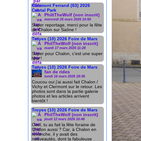
Clermont Ferrand (63) 2026
Cristal Park
PhiltTheWolf (non inscrit)
mercredi 25 mars 2026 10:50
Super reportage, merci pour la fête
de Chalon sur Saône !
Troyes (10) 2026 Foire de Mars
PhilTheWolf (non inscrit)
mardi 17 mars 2026 11:28
Super pour Chalon, c'est une super
fête !
Troyes (10) 2026 Foire de Mars
fan de rides
lundi 16 mars 2026 18:36
Coucou oui j'ai aussi fait Chalon /
Vichy et Clermont sur le retour. Les
photos sont dans la partie galerie
photos et les articles arrivent
bientôt !
Troyes (10) 2026 Foire de Mars
PhilTheWolf (non inscrit)
jeudi 12 mars 2026 10:48
Cool, tu as fait la fête foraine de
Chalon aussi ? Car, à Chalon en
revanche, il y avait des
nouveautés, dont la fabuleuse