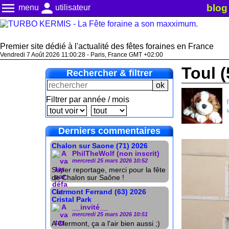
menu
person
blog
menu
utilisateur
Premier site dédié à l'actualité des fêtes foraines en France
Vendredi 7 Août 2026 11:00:30 - Paris, France GMT +02:00
Toul (
Rechercher & filtrer
Filtrer par année / mois
Derniers commentaires
Chalon sur Saone (71) 2026
PhilTheWolf (non inscrit)
mercredi 25 mars 2026 10:52
Super reportage, merci pour la fête
de Chalon sur Saône !
Clermont Ferrand (63) 2026
Cristal Park
__invité__
mercredi 25 mars 2026 10:51
A Clermont, ça a l'air bien aussi ;)