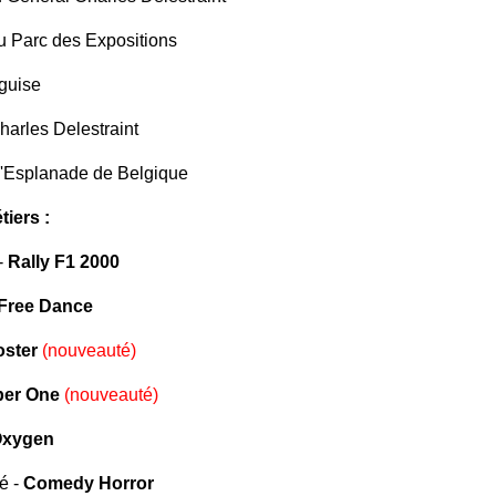
 Parc des Expositions
guise
arles Delestraint
'Esplanade de Belgique
tiers :
-
Rally F1 2000
Free Dance
ster
(nouveauté)
er One
(nouveauté)
xygen
é -
Comedy Horror