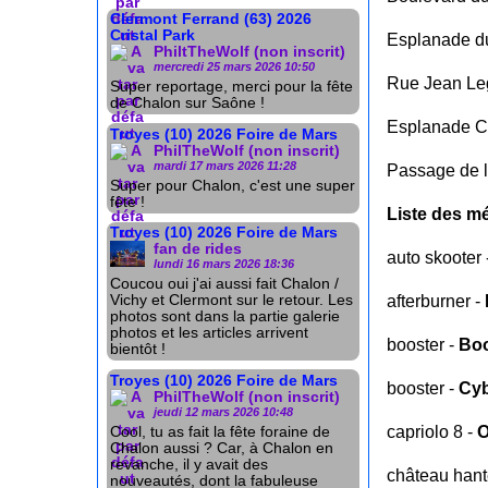
Clermont Ferrand (63) 2026
Cristal Park
Esplanade du
PhiltTheWolf (non inscrit)
mercredi 25 mars 2026 10:50
Rue Jean Le
Super reportage, merci pour la fête
de Chalon sur Saône !
Esplanade Ch
Troyes (10) 2026 Foire de Mars
PhilTheWolf (non inscrit)
mardi 17 mars 2026 11:28
Passage de l
Super pour Chalon, c'est une super
fête !
Liste des mé
Troyes (10) 2026 Foire de Mars
fan de rides
auto skooter 
lundi 16 mars 2026 18:36
Coucou oui j'ai aussi fait Chalon /
afterburner -
Vichy et Clermont sur le retour. Les
photos sont dans la partie galerie
photos et les articles arrivent
booster -
Boo
bientôt !
Troyes (10) 2026 Foire de Mars
booster -
Cyb
PhilTheWolf (non inscrit)
jeudi 12 mars 2026 10:48
capriolo 8 -
O
Cool, tu as fait la fête foraine de
Chalon aussi ? Car, à Chalon en
revanche, il y avait des
château hant
nouveautés, dont la fabuleuse