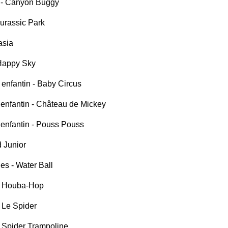
y - Canyon Buggy
 Jurassic Park
asia
 Happy Sky
e enfantin - Baby Circus
enfantin - Château de Mickey
enfantin - Pouss Pouss
 Junior
les - Water Ball
 - Houba-Hop
- Le Spider
- Spider Trampoline