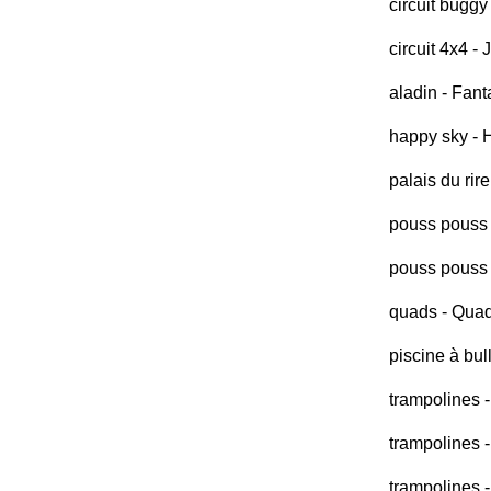
circuit bugg
circuit 4x4 -
aladin - Fant
happy sky -
palais du rir
pouss pouss 
pouss pouss 
quads - Quad
piscine à bul
trampolines
trampolines 
trampolines 