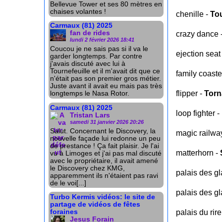
Bellevue Tower et ses 80 mètres en
chaises volantes !
chenille -
Tou
Carmaux (81) 2025
fan de rides
crazy dance 
lundi 2 février 2026 18:41
Coucou je ne sais pas si il va le
ejection seat
garder longtemps. Par contre
j'avais discuté avec lui à
Tournefeuille et il m'avait dit que ce
family coaste
n'était pas son premier gros métier.
Juste avant il avait eu mais pas très
flipper -
Torn
longtemps le Nasa Rotor.
Carmaux (81) 2025
loop fighter -
Tristan Lars
samedi 31 janvier 2026 20:26
Salut. Concernant le Discovery, la
magic railwa
nouvelle façade lui redonne un peu
de prestance ! Ça fait plaisir. Je l'ai
matterhorn -
vu à Limoges et j'ai pas mal discuté
avec le propriétaire, il avait amené
le Discovery chez KMG,
palais des g
apparemment ils n'étaient pas ravi
de le voi[...]
palais des g
Turbo Kermis vidéos: le site de
partage de vidéos de fêtes
foraines
palais du rire
Jesus Forain