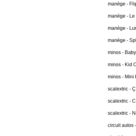
manège - Fli
manège - Le 
manège - Lu
manège - Sp
minos - Baby
minos - Kid 
minos - Mini 
scalextric - 
scalextric -
scalextric - 
circuit autos