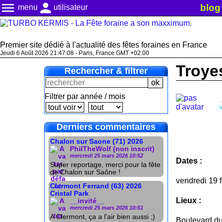
menu
person
blog
menu
utilisateur
Premier site dédié à l'actualité des fêtes foraines en France
Jeudi 6 Août 2026 21:47:09 - Paris, France GMT +02:00
Troyes
Rechercher & filtrer
Filtrer par année / mois
Derniers commentaires
Chalon sur Saone (71) 2026
PhilTheWolf (non inscrit)
mercredi 25 mars 2026 10:52
Dates :
Super reportage, merci pour la fête
de Chalon sur Saône !
vendredi 19 
Clermont Ferrand (63) 2026
Cristal Park
Lieux :
__invité__
mercredi 25 mars 2026 10:51
A Clermont, ça a l'air bien aussi ;)
Boulevard du