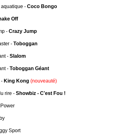
e aquatique -
Coco Bongo
hake Off
mp -
Crazy Jump
ster -
Toboggan
nt -
Slalom
nt -
Toboggan Géant
 -
King Kong
(nouveauté)
du rire -
Showbiz - C'est Fou !
r Power
by
ggy Sport