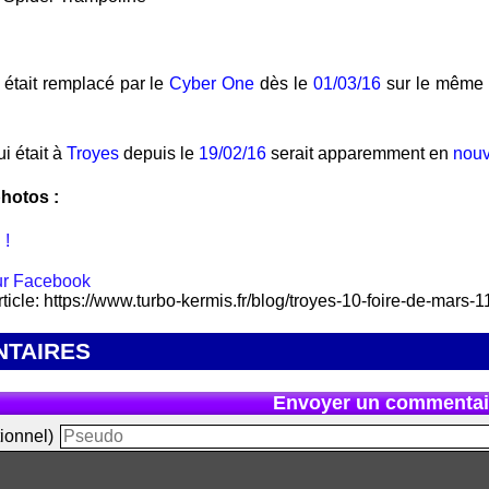
était remplacé par le
Cyber One
dès le
01/03/16
sur le même 
i était à
Troyes
depuis le
19/02/16
serait apparemment en
nou
hotos :
 !
rticle: https://www.turbo-kermis.fr/blog/troyes-10-foire-de-mars-
TAIRES
Envoyer un commentai
ionnel)