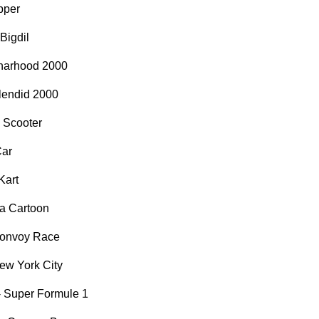
pper
Bigdil
narhood 2000
lendid 2000
 Scooter
Car
Kart
Ça Cartoon
 Convoy Race
New York City
 - Super Formule 1