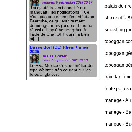
vendredi 5 septembre 2025 20:57
palais du rir
J'ai ajouté la fonctionnalité qui
manquait : les notifications ! Ce
n'est pas encore implémenté dans
shake off -
S
Peertube, ce qui est vraiment
dommage, mais j'ai quand-même
smashing ju
réussi à l'implémenter grâce à
l'aide de Chat GPT qui m'a bien
ai[...]
toboggan coa
Dusseldorf (DE) RheinKirmes
2025
toboggan géa
Jesus Forain
mardi 2 septembre 2025 19:18
toboggan géa
Le Viva Mexico c'est un métier de
type Waltzer, très courant sur les
fêtes anglaises.
train fantôme
triple palais 
manège - Ai
manège - Ba
manège - Bu