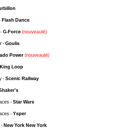
rbillon
-
Flash Dance
 -
G-Force
(nouveauté)
r -
Goulis
ado Power
(nouveauté)
King Loop
y -
Scenic Railway
Shaker's
laces -
Star Wars
laces -
Ysper
 -
New York New York