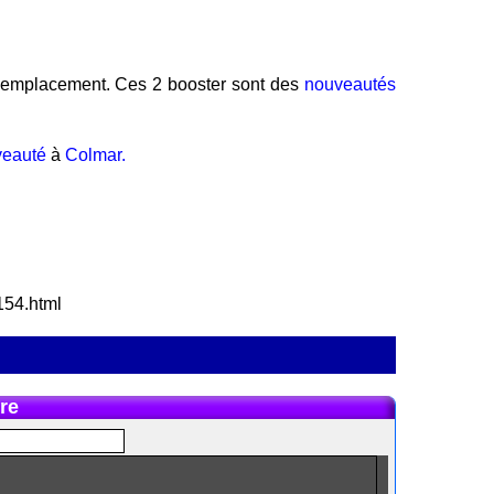
emplacement. Ces 2 booster sont des
nouveautés
veauté
à
Colmar.
1154.html
re