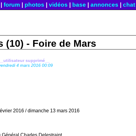
|
forum
|
photos
|
vidéos
|
base
|
annonces
|
chat
 (10) - Foire de Mars
__utilisateur supprimé__
vendredi 4 mars 2016 00:09
février 2016 / dimanche 13 mars 2016
 Général Charles Delestraint