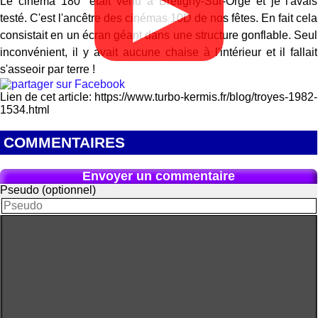
▶
Le cinéma 180° était venu à Bretigny-Sur-Orge et je l'avais
testé. C'est l'ancêtre des cinémas 10D de nos fêtes. En fait cela
consistait en un écran géant dans une structure gonflable. Seul
inconvénient, il y avait aucune chaise à l'intérieur et il fallait
s'asseoir par terre !
Lien de cet article: https://www.turbo-kermis.fr/blog/troyes-1982-
1534.html
COMMENTAIRES
Envoyer un commentaire
Pseudo (optionnel)