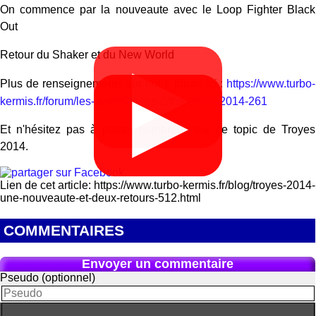
On commence par la nouveaute avec le Loop Fighter Black
Out
Retour du Shaker et du New World
▶
Plus de renseignements sur notre forum ici :
https://www.turbo-
▶
▶
kermis.fr/forum/les-autres-foires-2/troyes-10-2014-261
Et n'hésitez pas à poster nombreux sur ce topic de Troyes
2014.
Lien de cet article: https://www.turbo-kermis.fr/blog/troyes-2014-
une-nouveaute-et-deux-retours-512.html
COMMENTAIRES
Envoyer un commentaire
Pseudo (optionnel)