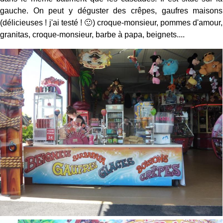
gauche. On peut y déguster des crêpes, gaufres maisons
(délicieuses ! j'ai testé ! 🙂) croque-monsieur, pommes d'amour,
granitas, croque-monsieur, barbe à papa, beignets....