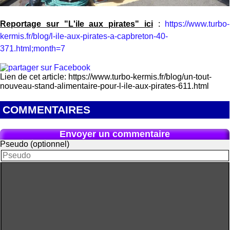
Reportage sur "L'ile aux pirates" ici
:
https://www.turbo-
kermis.fr/blog/l-ile-aux-pirates-a-capbreton-40-
371.html;month=7
Lien de cet article: https://www.turbo-kermis.fr/blog/un-tout-
nouveau-stand-alimentaire-pour-l-ile-aux-pirates-611.html
COMMENTAIRES
Envoyer un commentaire
Pseudo (optionnel)