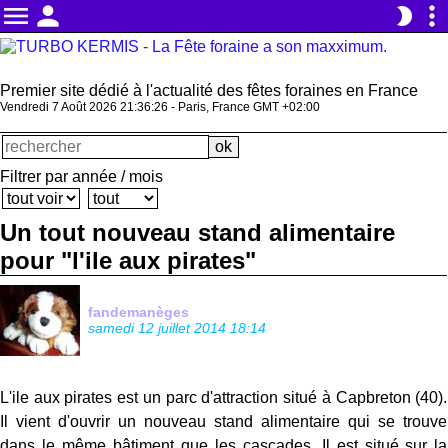
menu
person
more_vert
brightness_2
Premier site dédié à l'actualité des fêtes foraines en France
Vendredi 7 Août 2026 21:36:26 - Paris, France GMT +02:00
Filtrer par année / mois
Un tout nouveau stand alimentaire
pour "l'ile aux pirates"
fandemanèges
samedi 12 juillet 2014 18:14
L'ile aux pirates est un parc d'attraction situé à Capbreton (40).
Il vient d'ouvrir un nouveau stand alimentaire qui se trouve
dans le même bâtiment que les cascades. Il est situé sur la