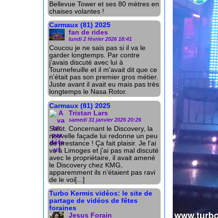
Bellevue Tower et ses 80 mètres en
chaises volantes !
Carmaux (81) 2025
fan de rides
lundi 2 février 2026 18:41
Coucou je ne sais pas si il va le
garder longtemps. Par contre
j'avais discuté avec lui à
Tournefeuille et il m'avait dit que ce
n'était pas son premier gros métier.
Juste avant il avait eu mais pas très
longtemps le Nasa Rotor.
Carmaux (81) 2025
Tristan Lars
samedi 31 janvier 2026 20:26
Salut. Concernant le Discovery, la
nouvelle façade lui redonne un peu
de prestance ! Ça fait plaisir. Je l'ai
vu à Limoges et j'ai pas mal discuté
avec le propriétaire, il avait amené
le Discovery chez KMG,
apparemment ils n'étaient pas ravi
de le voi[...]
Turbo Kermis vidéos: le site de
partage de vidéos de fêtes
foraines
Jesus Forain