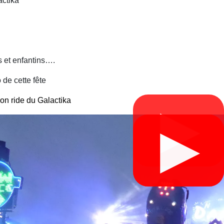
actika
s et enfantins….
 de cette fête
on ride du Galactika
▶
▶
▶