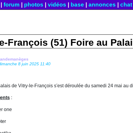
|
forum
|
photos
|
vidéos
|
base
|
annonces
|
chat
le-François (51) Foire au Pala
fandemanèges
dimanche 8 juin 2025 11:40
palais de Vitry-le-François s'est déroulée du samedi 24 mai au 
sents
:
er one
ter