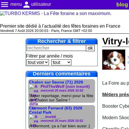
menu
person
blog
menu
utilisateur
Premier site dédié à l'actualité des fêtes foraines en France
Vendredi 7 Août 2026 20:00:04 - Paris, France GMT +02:00
Vitry-
Rechercher & filtrer
Filtrer par année / mois
Derniers commentaires
Chalon sur Saone (71) 2026
La Foire au 
PhilTheWolf (non inscrit)
mercredi 25 mars 2026 10:52
Métiers pré
Super reportage, merci pour la fête
de Chalon sur Saône !
Booster Cyb
Clermont Ferrand (63) 2026
Cristal Park
__invité__
Modern Skoo
mercredi 25 mars 2026 10:51
A Clermont, ça a l'air bien aussi ;)