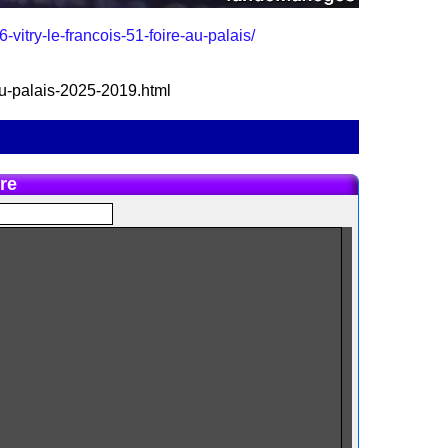
-vitry-le-francois-51-foire-au-palais/
e-au-palais-2025-2019.html
re