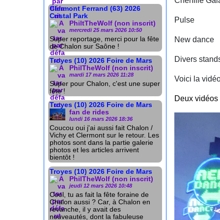
Chenille Gal
Clermont Ferrand (63) 2026
Cristal Park
Pulse
PhiltTheWolf (non inscrit)
mercredi 25 mars 2026 10:50
New dance
Super reportage, merci pour la fête
de Chalon sur Saône !
Divers stand
Troyes (10) 2026 Foire de Mars
PhilTheWolf (non inscrit)
mardi 17 mars 2026 11:28
Voici la vidéo
Super pour Chalon, c'est une super
fête !
Deux vidéos 
Troyes (10) 2026 Foire de Mars
fan de rides
lundi 16 mars 2026 18:36
Coucou oui j'ai aussi fait Chalon /
Vichy et Clermont sur le retour. Les
photos sont dans la partie galerie
photos et les articles arrivent
bientôt !
Troyes (10) 2026 Foire de Mars
PhilTheWolf (non inscrit)
jeudi 12 mars 2026 10:48
Cool, tu as fait la fête foraine de
Chalon aussi ? Car, à Chalon en
revanche, il y avait des
nouveautés, dont la fabuleuse