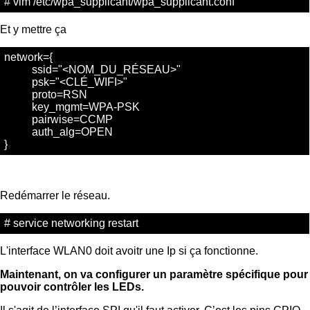
# vim /etc/wpa_supplicant/wpa_supplicant.conf
Et y mettre ça
network={
ssid="<NOM_DU_RÉSEAU>"
psk="<CLÉ_WIFI>"
proto=RSN
key_mgmt=WPA-PSK
pairwise=CCMP
auth_alg=OPEN
}
Redémarrer le réseau.
# service networking restart
L'interface WLAN0 doit avoitr une Ip si ça fonctionne.
Maintenant, on va configurer un paramètre spécifique pour
pouvoir contrôler les LEDs.