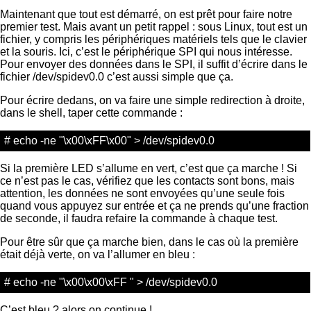
Maintenant que tout est démarré, on est prêt pour faire notre
premier test. Mais avant un petit rappel : sous Linux, tout est un
fichier, y compris les périphériques matériels tels que le clavier
et la souris. Ici, c’est le périphérique SPI qui nous intéresse.
Pour envoyer des données dans le SPI, il suffit d’écrire dans le
fichier /dev/spidev0.0 c’est aussi simple que ça.
Pour écrire dedans, on va faire une simple redirection à droite,
dans le shell, taper cette commande :
# echo -ne "\x00\xFF\x00" > /dev/spidev0.0
Si la première LED s’allume en vert, c’est que ça marche ! Si
ce n’est pas le cas, vérifiez que les contacts sont bons, mais
attention, les données ne sont envoyées qu’une seule fois
quand vous appuyez sur entrée et ça ne prends qu’une fraction
de seconde, il faudra refaire la commande à chaque test.
Pour être sûr que ça marche bien, dans le cas où la première
était déjà verte, on va l’allumer en bleu :
# echo -ne "\x00\x00\xFF " > /dev/spidev0.0
C’est bleu ? alors on continue !