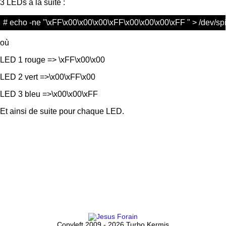
3 LEDs à la suite :
# echo -ne "\xFF\x00\x00\x00\xFF\x00\x00\x00\xFF " > /dev/sp
où
LED 1 rouge => \xFF\x00\x00
LED 2 vert =>\x00\xFF\x00
LED 3 bleu =>\x00\x00\xFF
Et ainsi de suite pour chaque LED.
Copyleft 2009 - 2026 Turbo Kermis