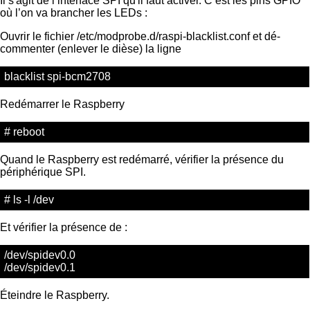
Il s'agit de l’interface SPI qu'il faut activer. C’est les pins GPIO
où l’on va brancher les LEDs :
Ouvrir le fichier /etc/modprobe.d/raspi-blacklist.conf et dé-
commenter (enlever le dièse) la ligne
blacklist spi-bcm2708
Redémarrer le Raspberry
# reboot
Quand le Raspberry est redémarré, vérifier la présence du
périphérique SPI.
# ls -l /dev
Et vérifier la présence de :
/dev/spidev0.0
/dev/spidev0.1
Éteindre le Raspberry.