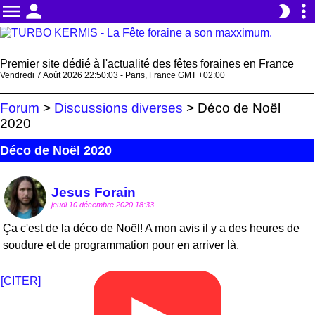
menu
person
more_vert
brightness_2
Premier site dédié à l'actualité des fêtes foraines en France
Vendredi 7 Août 2026 22:50:03 - Paris, France GMT +02:00
Forum
>
Discussions diverses
>
Déco de Noël
2020
Déco de Noël 2020
Jesus Forain
jeudi 10 décembre 2020 18:33
Ça c'est de la déco de Noël! A mon avis il y a des heures de
soudure et de programmation pour en arriver là.
[CITER]