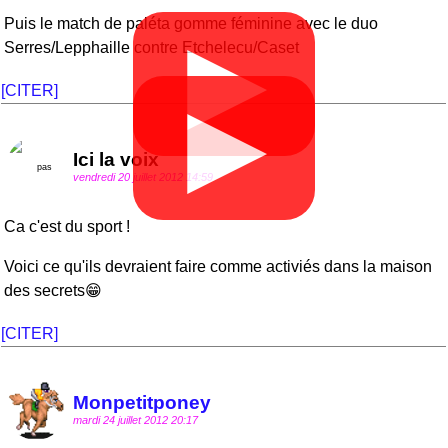
Puis le match de paléta gomme féminine avec le duo
▶
Serres/Lepphaille contre Etchelecu/Caset
[CITER]
▶
Ici la voix
vendredi 20 juillet 2012 14:59
Ca c'est du sport !
Voici ce qu'ils devraient faire comme activiés dans la maison
des secrets😁
[CITER]
Monpetitponey
mardi 24 juillet 2012 20:17