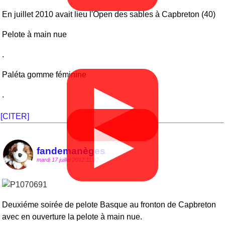
En juillet 2010 avait lieu l'Open des sables à Capbreton (40)
Pelote à main nue
.
Paléta gomme féminine
▶
.
[CITER]
▶
fandemanèges
mardi 17 juillet 2012 11:37
Deuxiéme soirée de pelote Basque au fronton de Capbreton
avec en ouverture la pelote à main nue.