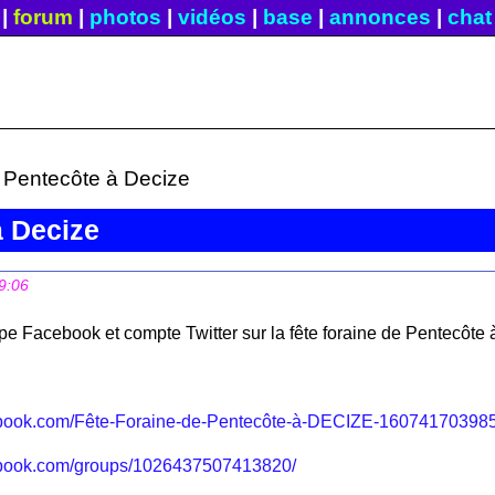
|
forum
|
photos
|
vidéos
|
base
|
annonces
|
chat
e Pentecôte à Decize
à Decize
9:06
pe Facebook et compte Twitter sur la fête foraine de Pentecôte 
ebook.com/Fête-Foraine-de-Pentecôte-à-DECIZE-16074170398
ebook.com/groups/1026437507413820/