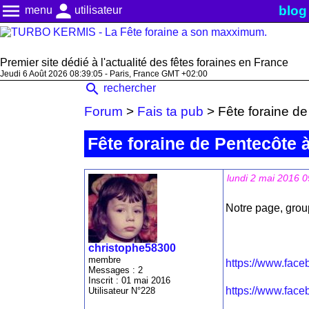
menu
person
blog
menu
utilisateur
Premier site dédié à l'actualité des fêtes foraines en France
Jeudi 6 Août 2026 08:39:05 - Paris, France GMT +02:00
search
rechercher
Forum
>
Fais ta pub
>
Fête foraine d
Fête foraine de Pentecôte 
lundi 2 mai 2016 0
Notre page, grou
christophe58300
membre
https://www.fac
Messages : 2
Inscrit : 01 mai 2016
https://www.fac
Utilisateur N°228