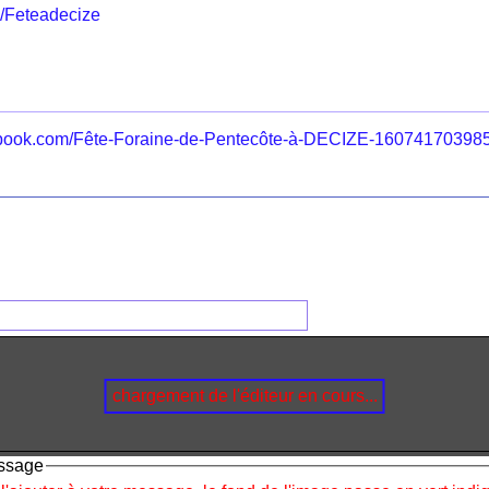
om/Feteadecize
ebook.com/Fête-Foraine-de-Pentecôte-à-DECIZE-16074170398
chargement de l'éditeur en cours...
essage