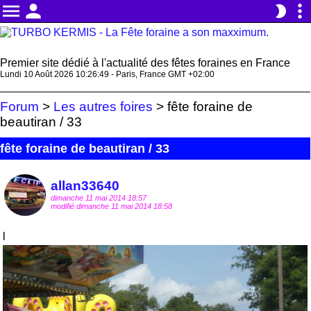
menu
person
more_vert
brightness_2
Premier site dédié à l'actualité des fêtes foraines en France
Lundi 10 Août 2026 10:26:49 - Paris, France GMT +02:00
Forum
>
Les autres foires
>
fête foraine de
beautiran / 33
fête foraine de beautiran / 33
allan33640
dimanche 11 mai 2014 18:57
modifié dimanche 11 mai 2014 18:58
l