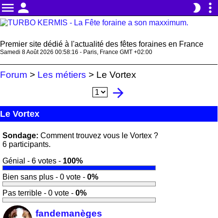
menu
person
more_vert
brightness_2
Premier site dédié à l'actualité des fêtes foraines en France
Samedi 8 Août 2026 00:58:16 - Paris, France GMT +02:00
Forum
>
Les métiers
>
Le Vortex
arrow_forward
Le Vortex
Sondage:
Comment trouvez vous le Vortex ?
6 participants.
Génial - 6 votes -
100%
Bien sans plus - 0 vote -
0%
Pas terrible - 0 vote -
0%
fandemanèges