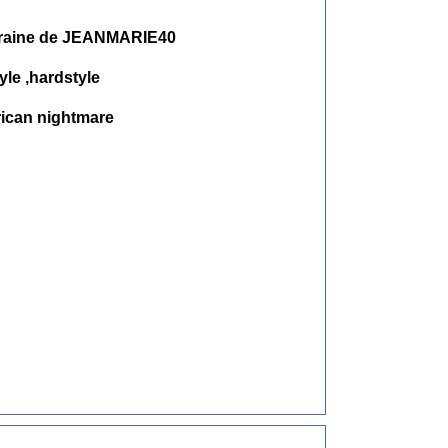
foraine de JEANMARIE40
yle ,hardstyle
rican nightmare
e