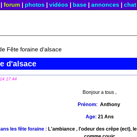
|
forum
|
photos
|
vidéos
|
base
|
annonces
|
chat
de Fête foraine d'alsace
ne d'alsace
14 17:44
Bonjour a tous ,
Prénom:
Anthony
Age:
21 Ans
ans les fête foraine :
L'ambiance , l'odeur des crêpe (ect), l
comme couic