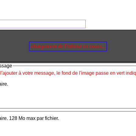
chargement de l'éditeur en cours...
essage
 l'ajouter à votre message, le fond de l'image passe en vert ind
ire.
aire. 128 Mo max par fichier.