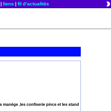
brightness_2
|
liens
|
fil d'actualités
es manège ,les confiserie pince et les stand