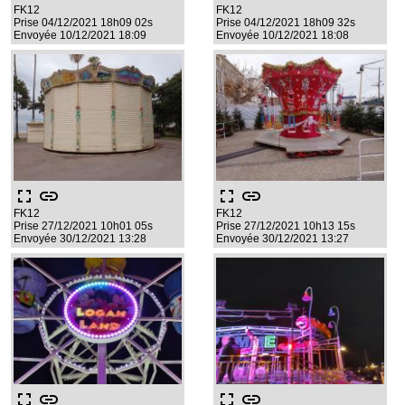
FK12
FK12
Prise 04/12/2021 18h09 02s
Prise 04/12/2021 18h09 32s
Envoyée 10/12/2021 18:09
Envoyée 10/12/2021 18:08
fullscreen
link
fullscreen
link
FK12
FK12
Prise 27/12/2021 10h01 05s
Prise 27/12/2021 10h13 15s
Envoyée 30/12/2021 13:28
Envoyée 30/12/2021 13:27
fullscreen
link
fullscreen
link