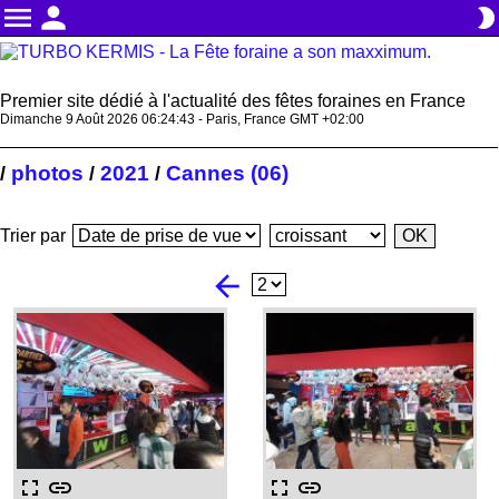
menu
person
brightness_2
Premier site dédié à l'actualité des fêtes foraines en France
Dimanche 9 Août 2026 06:24:44 - Paris, France GMT +02:00
photos
2021
Cannes (06)
/
/
/
Trier par
arrow_back
fullscreen
link
fullscreen
link