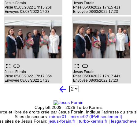
Jesus Forain
Jesus Forain
Prise 05/03/2022 17h15 26s
Prise 05/03/2022 17h15 41s
Envoyée 08/03/2022 17:23
Envoyée 08/03/2022 17:23
fullscreen
link
fullscreen
link
Jesus Forain
Jesus Forain
Prise 05/03/2022 17h17 35s
Prise 05/03/2022 17h17 44s
Envoyée 08/03/2022 17:23
Envoyée 08/03/2022 17:23
arrow_back
Copyleft 2009 - 2026 Turbo Kermis
ce et libre de droits crée par Jesus Forain. Indique l'adresse du site 
Sites de secours:
mirroir01
-
mirroir02 (IPv6 seulement)
es sites de Jesus Forain:
jesus-forain.fr
|
turbo-kermis.fr
|
lesgarschevel