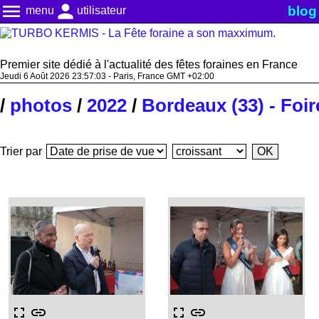
menu
person
blog
menu
utilisateur
Premier site dédié à l'actualité des fêtes foraines en France
Jeudi 6 Août 2026 23:57:04 - Paris, France GMT +02:00
/
photos
/
2022
/
Bordeaux (33) - Foir
Trier par
fullscreen
link
fullscreen
link