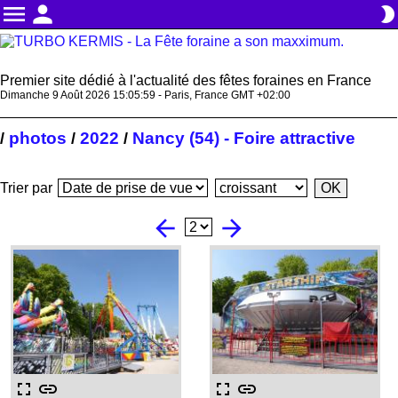
menu
person
brightness_2
Premier site dédié à l'actualité des fêtes foraines en France
Dimanche 9 Août 2026 15:06:00 - Paris, France GMT +02:00
photos
2022
Nancy (54) - Foire attractive
/
/
/
Trier par
arrow_back
arrow_forward
fullscreen
link
fullscreen
link