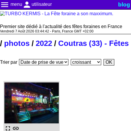
menu
person
blog
menu
utilisateur
Premier site dédié à l'actualité des fêtes foraines en France
Vendredi 7 Août 2026 03:44:43 - Paris, France GMT +02:00
/
photos
/
2022
/
Coutras (33) - Fêtes
Trier par
fullscreen
link