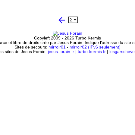
arrow_back
Copyleft 2009 - 2026 Turbo Kermis
ce et libre de droits crée par Jesus Forain. Indique l'adresse du site 
Sites de secours:
mirroir01
-
mirroir02 (IPv6 seulement)
es sites de Jesus Forain:
jesus-forain.fr
|
turbo-kermis.fr
|
lesgarschevel