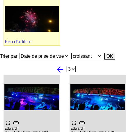
Feu d'artifice
Trier par
arrow_back
fullscreen
link
fullscreen
link
EdwardT
EdwardT