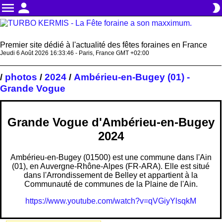
menu
person
brightness_2
Premier site dédié à l'actualité des fêtes foraines en France
Jeudi 6 Août 2026 16:33:47 - Paris, France GMT +02:00
photos
2024
Ambérieu-en-Bugey (01) -
/
/
/
Grande Vogue
Grande Vogue d'Ambérieu-en-Bugey
2024
Ambérieu-en-Bugey (01500) est une commune dans l'Ain
(01), en Auvergne-Rhône-Alpes (FR-ARA). Elle est situé
dans l'Arrondissement de Belley et appartient à la
Communauté de communes de la Plaine de l'Ain.
https://www.youtube.com/watch?v=qVGiyYlsqkM