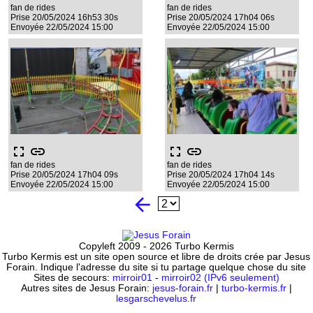
fan de rides
fan de rides
Prise 20/05/2024 16h53 30s
Prise 20/05/2024 17h04 06s
Envoyée 22/05/2024 15:00
Envoyée 22/05/2024 15:00
fullscreen
link
fullscreen
link
fan de rides
fan de rides
Prise 20/05/2024 17h04 09s
Prise 20/05/2024 17h04 14s
Envoyée 22/05/2024 15:00
Envoyée 22/05/2024 15:00
arrow_back
Copyleft 2009 - 2026 Turbo Kermis
Turbo Kermis est un site open source et libre de droits crée par Jesus
Forain. Indique l'adresse du site si tu partage quelque chose du site
Sites de secours:
mirroir01
-
mirroir02 (IPv6 seulement)
Autres sites de Jesus Forain:
jesus-forain.fr
|
turbo-kermis.fr
|
lesgarschevelus.fr