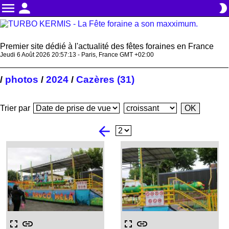
menu
person
brightness_2
Premier site dédié à l'actualité des fêtes foraines en France
Jeudi 6 Août 2026 20:57:13 - Paris, France GMT +02:00
photos
2024
Cazères (31)
/
/
/
Trier par
arrow_back
fullscreen
link
fullscreen
link