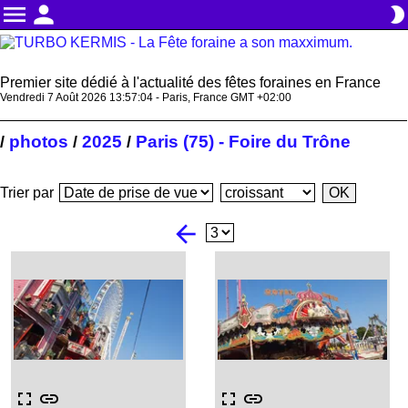
menu
person
brightness_2
Premier site dédié à l'actualité des fêtes foraines en France
Vendredi 7 Août 2026 13:57:05 - Paris, France GMT +02:00
photos
2025
Paris (75) - Foire du Trône
/
/
/
Trier par
arrow_back
fullscreen
link
fullscreen
link