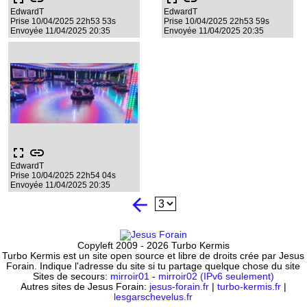
EdwardT
EdwardT
Prise 10/04/2025 22h53 53s
Prise 10/04/2025 22h53 59s
Envoyée 11/04/2025 20:35
Envoyée 11/04/2025 20:35
fullscreen
link
EdwardT
Prise 10/04/2025 22h54 04s
Envoyée 11/04/2025 20:35
arrow_back
Copyleft 2009 - 2026 Turbo Kermis
Turbo Kermis est un site open source et libre de droits crée par Jesus
Forain. Indique l'adresse du site si tu partage quelque chose du site
Sites de secours:
mirroir01
-
mirroir02 (IPv6 seulement)
Autres sites de Jesus Forain:
jesus-forain.fr
|
turbo-kermis.fr
|
lesgarschevelus.fr