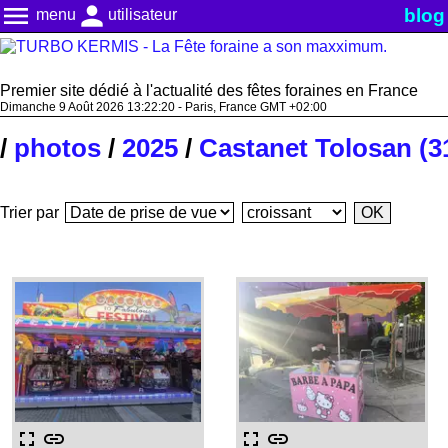
menu
person
blog
menu
utilisateur
Premier site dédié à l'actualité des fêtes foraines en France
Dimanche 9 Août 2026 13:22:20 - Paris, France GMT +02:00
/
photos
/
2025
/
Castanet Tolosan (3
Trier par
fullscreen
link
fullscreen
link