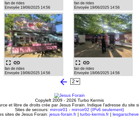
fan de rides
fan de rides
Envoyée 19/06/2025 14:56
Envoyée 19/06/2025 14:56
fullscreen
link
fullscreen
link
fan de rides
fan de rides
Envoyée 19/06/2025 14:56
Envoyée 19/06/2025 14:56
arrow_back
Copyleft 2009 - 2026 Turbo Kermis
ce et libre de droits crée par Jesus Forain. Indique l'adresse du site 
Sites de secours:
mirroir01
-
mirroir02 (IPv6 seulement)
es sites de Jesus Forain:
jesus-forain.fr
|
turbo-kermis.fr
|
lesgarschevel