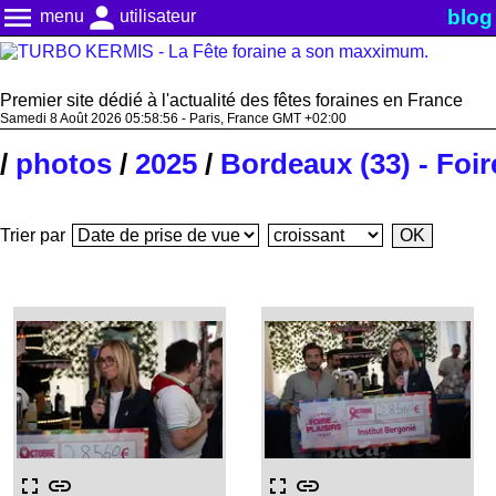
menu
person
blog
menu
utilisateur
Premier site dédié à l'actualité des fêtes foraines en France
Samedi 8 Août 2026 05:58:56 - Paris, France GMT +02:00
/
photos
/
2025
/
Bordeaux (33) - Foir
Trier par
fullscreen
link
fullscreen
link