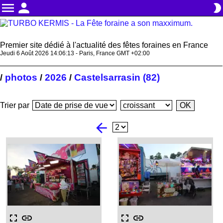
menu
person
brightness_2
Premier site dédié à l'actualité des fêtes foraines en France
Jeudi 6 Août 2026 14:06:14 - Paris, France GMT +02:00
photos
2026
Castelsarrasin (82)
/
/
/
Trier par
arrow_back
fullscreen
link
fullscreen
link